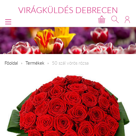
VIRÁGKÜLDÉS DEBRECEN
Főoldal
Termékek
50 szál vörös rózsa