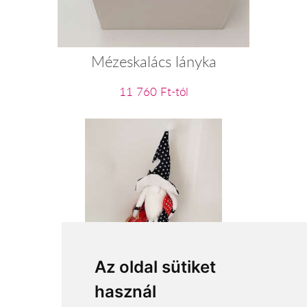
Mézeskalács lányka
11 760 Ft-tól
Pöttyös manó fiú
Az oldal sütiket
használ
15 360 Ft-tól