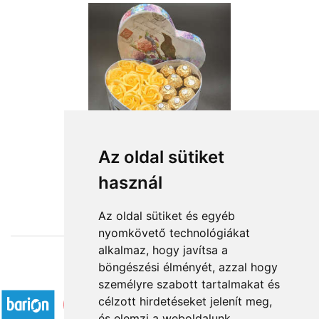
A napfény íze
Az oldal sütiket
használ
13 600 Ft-tól
Az oldal sütiket és egyéb
nyomkövető technológiákat
alkalmaz, hogy javítsa a
böngészési élményét, azzal hogy
Elfogadott fizetési módok
személyre szabott tartalmakat és
célzott hirdetéseket jelenít meg,
és elemzi a weboldalunk