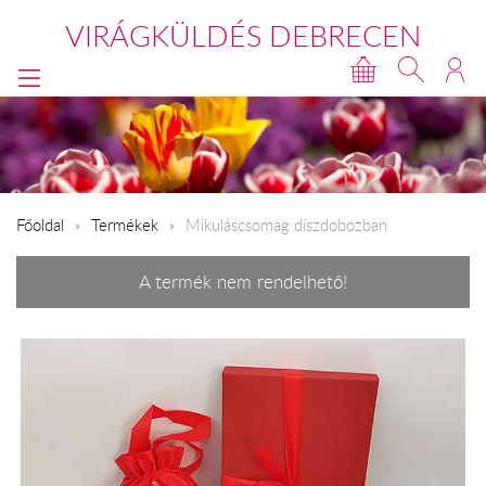
VIRÁGKÜLDÉS DEBRECEN
Főoldal
Termékek
Mikuláscsomag díszdobozban
A termék nem rendelhető!