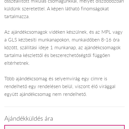
összeállított mikulás csomagunkkal, melyet díszdobozban
küldünk szeretettel. A képen látható finomságokat
tartalmazza.
Az ajándékcsomagok vidéken készülnek, és az MPL vagy
a GLS kézbesíti munkanapokon, munkaidőben 8-16 óra
között, szállítási ideje 1 munkanap, az ajándékcsomagok
tartalma készlettől és beszerezhetőségtől függően
eltérhetnek.
Több ajándékcsomag és selyemvirág egy címre is
rendelhető egy rendelésen belül, viszont élő virággal
együtt ajándékcsomag nem rendelhető.
Ajándékküldés ára