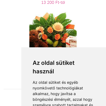
13 200 Ft-tól
vegyes csokor plüssel, csokival
Az oldal sütiket
használ
31 000 Ft-tól
Az oldal sütiket és egyéb
nyomkövető technológiákat
alkalmaz, hogy javítsa a
böngészési élményét, azzal hogy
Elfogadott fizetési módok
személyre szabott tartalmakat és