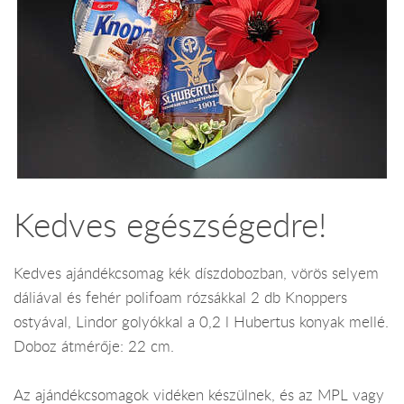
Kedves egészségedre!
Kedves ajándékcsomag kék díszdobozban, vörös selyem
dáliával és fehér polifoam rózsákkal 2 db Knoppers
ostyával, Lindor golyókkal a 0,2 l Hubertus konyak mellé.
Doboz átmérője: 22 cm.
Az ajándékcsomagok vidéken készülnek, és az MPL vagy