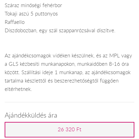
Száraz minőségi fehérbor
Tokaji aszú 5 puttonyos
Raffaello
Díszdobozban, egy szál szappanrózsával díszítve.
Az ajándékcsomagok vidéken készülnek, és az MPL vagy
a GLS kézbesíti munkanapokon, munkaidőben 8-16 óra
között. Szállítási ideje 1 munkanap, az ajándékcsomagok
tartalma készlettől és beszerezhetőségtől függően
eltérhetnek.
Ajándékküldés ára
26 320 Ft