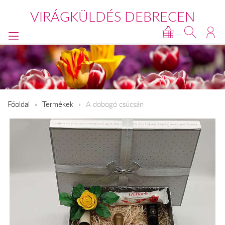
VIRÁGKÜLDÉS DEBRECEN
Főoldal
Termékek
A dobogó csúcsán