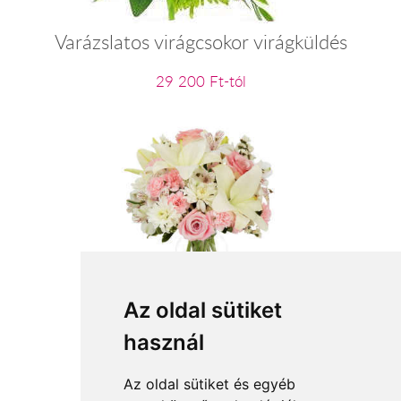
Varázslatos virágcsokor virágküldés
29 200 Ft-tól
Anyák napi ölelés
Az oldal sütiket
használ
27 600 Ft-tól
Az oldal sütiket és egyéb