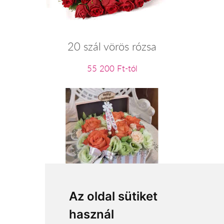
20 szál vörös rózsa
55 200 Ft-tól
Narancsliget
Az oldal sütiket
használ
27 400 Ft-tól