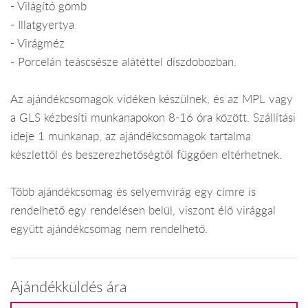
- Világító gömb
- Illatgyertya
- Virágméz
- Porcelán teáscsésze alátéttel díszdobozban.
Az ajándékcsomagok vidéken készülnek, és az MPL vagy
a GLS kézbesíti munkanapokon 8-16 óra között. Szállítási
ideje 1 munkanap, az ajándékcsomagok tartalma
készlettől és beszerezhetőségtől függően eltérhetnek.
Több ajándékcsomag és selyemvirág egy címre is
rendelhető egy rendelésen belül, viszont élő virággal
együtt ajándékcsomag nem rendelhető.
Ajándékküldés ára