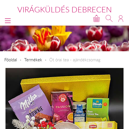
VIRÁGKÜLDÉS DEBRECEN
Főoldal
Termékek
Öt órai tea - ajándékcsomag