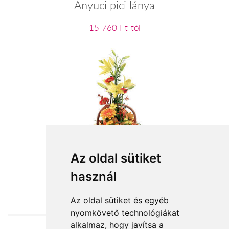
Anyuci pici lánya
15 760 Ft-tól
Gyümölcs és virágkosár
Az oldal sütiket
használ
36 000 Ft-tól
Az oldal sütiket és egyéb
nyomkövető technológiákat
alkalmaz, hogy javítsa a