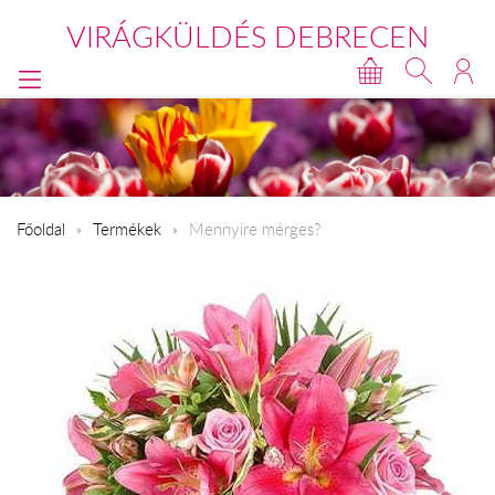
VIRÁGKÜLDÉS DEBRECEN
Főoldal
Termékek
Mennyire mérges?