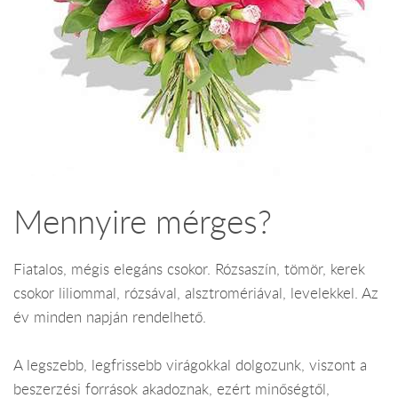
Mennyire mérges?
Fiatalos, mégis elegáns csokor. Rózsaszín, tömör, kerek
csokor liliommal, rózsával, alsztromériával, levelekkel. Az
év minden napján rendelhető.
A legszebb, legfrissebb virágokkal dolgozunk, viszont a
beszerzési források akadoznak, ezért minőségtől,