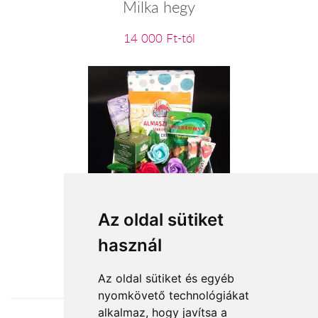
Milka hegy
14 000 Ft-tól
VEGA ajándék csomag
Az oldal sütiket
használ
14 000 Ft-tól
Az oldal sütiket és egyéb
nyomkövető technológiákat
alkalmaz, hogy javítsa a