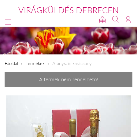
VIRÁGKÜLDÉS DEBRECEN
Főoldal
Termékek
Aranyszín karácsony
A termék nem rendelhető!