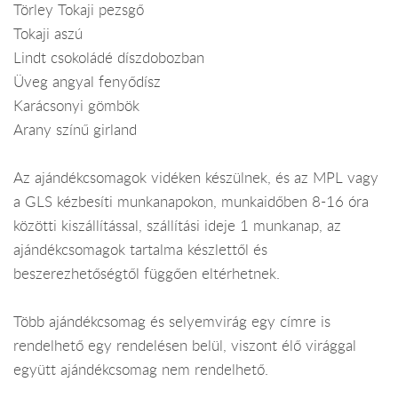
Törley Tokaji pezsgő
Tokaji aszú
Lindt csokoládé díszdobozban
Üveg angyal fenyődísz
Karácsonyi gömbök
Arany színű girland
Az ajándékcsomagok vidéken készülnek, és az MPL vagy
a GLS kézbesíti munkanapokon, munkaidőben 8-16 óra
közötti kiszállítással, szállítási ideje 1 munkanap, az
ajándékcsomagok tartalma készlettől és
beszerezhetőségtől függően eltérhetnek.
Több ajándékcsomag és selyemvirág egy címre is
rendelhető egy rendelésen belül, viszont élő virággal
együtt ajándékcsomag nem rendelhető.