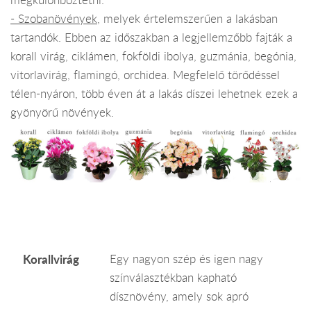
- Szobanövények
, melyek értelemszerűen a lakásban
tartandók. Ebben az időszakban a legjellemzőbb fajták a
korall virág, ciklámen, fokföldi ibolya, guzmánia, begónia,
vitorlavirág, flamingó, orchidea. Megfelelő törődéssel
télen-nyáron, több éven át a lakás díszei lehetnek ezek a
gyönyörű növények.
Korallvirág
Egy nagyon szép és igen nagy
színválasztékban kapható
dísznövény, amely sok apró