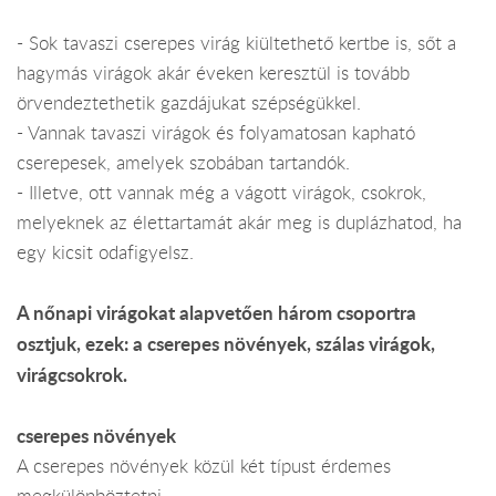
- Sok tavaszi cserepes virág kiültethető kertbe is, sőt a
hagymás virágok akár éveken keresztül is tovább
örvendeztethetik gazdájukat szépségükkel.
- Vannak tavaszi virágok és folyamatosan kapható
cserepesek, amelyek szobában tartandók.
- Illetve, ott vannak még a vágott virágok, csokrok,
melyeknek az élettartamát akár meg is duplázhatod, ha
egy kicsit odafigyelsz.
A nőnapi virágokat alapvetően három csoportra
osztjuk, ezek: a cserepes növények, szálas virágok,
virágcsokrok.
cserepes növények
A cserepes növények közül két típust érdemes
megkülönböztetni.