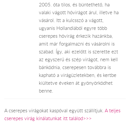
2005. óta tilos, és büntethető, ha
valaki vágott hóvirágot árul, illetve ha
vásárol. Itt a kulcsszó a vágott,
ugyanis Hollandiából egyre több
cserepes hóvirág érkezik hazánkba,
amit már forgalmazni és vásárolni is
szabad. Így, aki ezelőtt is szerette ezt
az egyszerű és szép virágot, nem kell
bánkódnia, cserepesen továbbra is
kapható a virágüzletekben, és kertbe
kiültetve éveken át gyönyörködhet
benne.
A cserepes virágokat kaspóval együtt szállítjuk.
A teljes
cserepes virág kínálatunkat itt találod>>>