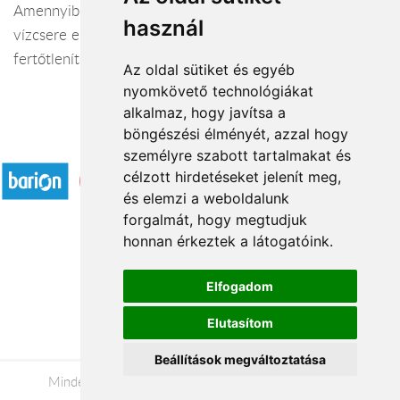
Amennyiben nincs ilyen speciális tápoldatod, a napi
használ
vízcsere előtt a vázát súrold ki kevés háztartási
fertőtlenítőszerrel. Ez is kiöli a baktériumokat.
Az oldal sütiket és egyéb
nyomkövető technológiákat
alkalmaz, hogy javítsa a
böngészési élményét, azzal hogy
Elfogadott fizetési módok
személyre szabott tartalmakat és
célzott hirdetéseket jelenít meg,
és elemzi a weboldalunk
forgalmát, hogy megtudjuk
honnan érkeztek a látogatóink.
Á.SZ.F.
Elfogadom
Impresszum
Elutasítom
Adatkezelési tájékoztató
Beállítások megváltoztatása
Minden jog fenntartva © 2026 |
+36 20 488-8362
|