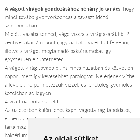
A vágott virágok gondozásához néhány jó tanács
, hogy
minél tovább gyönyörködhess a tavaszt idéző
színpompában:
Mielőtt vázába tennéd, vágd vissza a virág szárát kb. 2
centivel akár 2 naponta, így az több vizet tud felvenni,
illetve a virágot megtámadó baktériumokat így
egyszerűen eltüntetheted.
A vágott virág tovább él, ha nincs huzatban és közvetlen
napon, mert így kevesebbet párologtat. Ne érjenek vízbe
a levelei, ne permetezzük vízzel, és lehetőleg gyümölcs
közelében se legyen.
A vizet naponta cseréld.
Az üzletekben külön lehet kapni vágottvirág-tápoldatot,
ebben az esetben nem kell a vizet cserélni, mert ez
tartalmaz fertőtlenítő anyagot is, ami kiöli a
baktériumokat, így meghosszabbodik a virág élettartama.
Az oldal sütiket