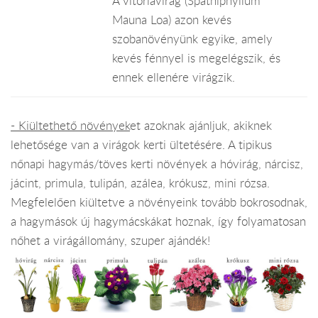
A vitorlavirág (Spathiphyllum
Mauna Loa) azon kevés
szobanövényünk egyike, amely
kevés fénnyel is megelégszik, és
ennek ellenére virágzik.
- Kiültethető növények
et azoknak ajánljuk, akiknek
lehetősége van a virágok kerti ültetésére. A tipikus
nőnapi hagymás/töves kerti növények a hóvirág, nárcisz,
jácint, primula, tulipán, azálea, krókusz, mini rózsa.
Megfelelően kiültetve a növényeink tovább bokrosodnak,
a hagymások új hagymácskákat hoznak, így folyamatosan
nőhet a virágállomány, szuper ajándék!