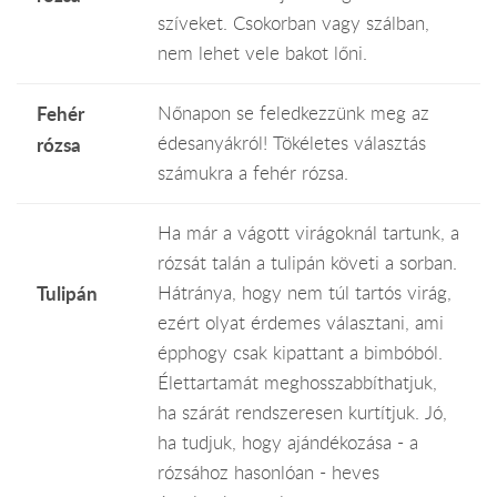
szíveket. Csokorban vagy szálban,
nem lehet vele bakot lőni.
Fehér
Nőnapon se feledkezzünk meg az
édesanyákról! Tökéletes választás
rózsa
számukra a fehér rózsa.
Ha már a vágott virágoknál tartunk, a
rózsát talán a tulipán követi a sorban.
Hátránya, hogy nem túl tartós virág,
Tulipán
ezért olyat érdemes választani, ami
épphogy csak kipattant a bimbóból.
Élettartamát meghosszabbíthatjuk,
ha szárát rendszeresen kurtítjuk. Jó,
ha tudjuk, hogy ajándékozása - a
rózsához hasonlóan - heves