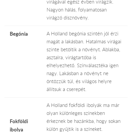
virágával egész évben virágzik.
Nagyon hálás, folyamatosan
virágzó dísznövény.
Begónia
A Holland begónia szintén jól érzi
magát a lakásban. Hatalmas virágai
szinte betöltik a növényt. Ablakba,
asztalra, virágtartóba is
elhelyezhető. Színválasztéka igen
nagy. Lakásban a növényt ne
öntözzük túl, és világos helyre
állítsuk a cserepét.
A Holland fokföldi ibolyák ma már
olyan különleges színekben
érkeznek be hazánkba, hogy sokan
Fokföldi
külön gyűjtik is a színeket.
ibolya