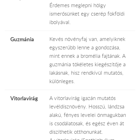
Érdemes meglepni hölgy
ismerősünket egy cserép fokföldi
ibolyával.
Guzmánia
Kevés növényfaj van, amelyiknek
egyszerűbb lenne a gondozása,
mint ennek a bromélia fajtának. A
guzmánia tökéletes kiegészítője a
lakásnak, hisz rendkívül mutatós,
különleges.
Vitorlavirág
A vitorlavirág igazán mutatós
levéldísznövény. Hosszú, lándzsa
alakú, fényes levelei önmagukban
is csodálatosak, és egész éven át
díszíthetik otthonunkat.