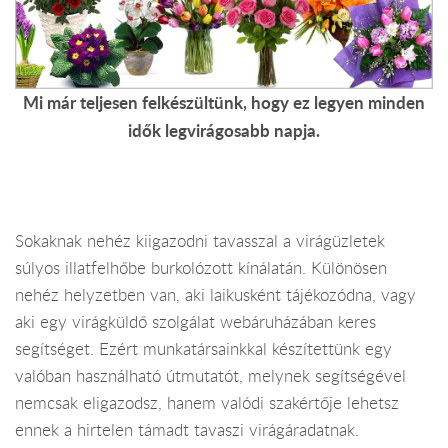
Mi már teljesen felkészültünk, hogy ez legyen minden
idők legvirágosabb napja.
Sokaknak nehéz kiigazodni tavasszal a virágüzletek
súlyos illatfelhőbe burkolózott kínálatán. Különösen
nehéz helyzetben van, aki laikusként tájékozódna, vagy
aki egy virágküldő szolgálat webáruházában keres
segítséget. Ezért munkatársainkkal készítettünk egy
valóban használható útmutatót, melynek segítségével
nemcsak eligazodsz, hanem valódi szakértője lehetsz
ennek a hirtelen támadt tavaszi virágáradatnak.