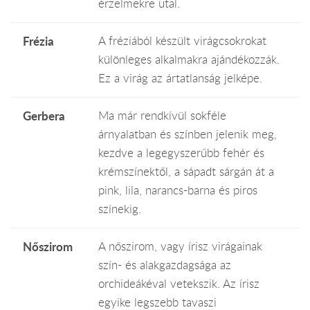
érzelmekre utal.
Frézia
A fréziából készült virágcsokrokat
különleges alkalmakra ajándékozzák.
Ez a virág az ártatlanság jelképe.
Gerbera
Ma már rendkívül sokféle
árnyalatban és színben jelenik meg,
kezdve a legegyszerűbb fehér és
krémszínektől, a sápadt sárgán át a
pink, lila, narancs-barna és piros
színekig.
Nőszirom
A nőszirom, vagy írisz virágainak
szín- és alakgazdagsága az
orchideákéval vetekszik. Az írisz
egyike legszebb tavaszi