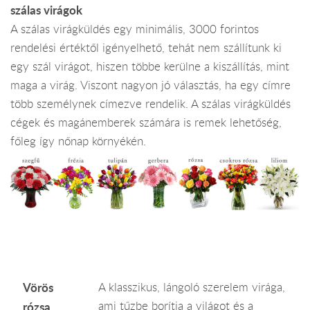
szálas virágok
A szálas virágküldés egy minimális, 3000 forintos
rendelési értéktől igényelhető, tehát nem szállítunk ki
egy szál virágot, hiszen többe kerülne a kiszállítás, mint
maga a virág. Viszont nagyon jó választás, ha egy címre
több személynek címezve rendelik. A szálas virágküldés
cégek és magánemberek számára is remek lehetőség,
főleg így nőnap környékén.
Vörös
A klasszikus, lángoló szerelem virága,
ami tűzbe borítja a világot és a
rózsa