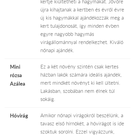
kertje kiültetheti a hagymákat. Jövőre
újra kihajtanak a kertben és évről évre
új kis hagymákkal ajándékozzák meg a
kert tulajdonosát, így minden évben
egyre nagyobb hagymás
virágállománnyal rendelkezhet. Kiváló
nőnapi ajándék.
Mini
Ez a két növény szintén csak kertes
házban lakók számára ideális ajándék,
rózsa
mert mindkét növényt ki kell ültetni.
Azálea
Lakásban, szobában nem élnek túl
sokáig.
Hóvirág
Amikor nőnapi virágokról beszélünk, a
tavasz első hírnökét, a hóvirágot is ide
szoktuk sorolni. Ezzel vigyázzunk,