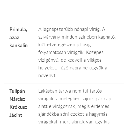
Primula,
A legnépszerűbb nőnapi virág. A
szivárvány minden színében kapható,
azaz
kiültetve egészen júliusig
kankalin
folyamatosan virágzik. Közepes
vízigényű, de kedveli a világos
helyeket. Tűző napra ne tegyük a
növényt.
Tulipán
Lakásban tartva nem túl tartós
virágok, a melegben sajnos pár nap
Nárcisz
alatt elvirágoznak, mégis érdemes
Krókusz
ajándékba adni ezeket a hagymás
Jácint
virágokat, mert akinek van egy kis