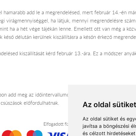
él hamarabb add le a megrendelésed, mert február 14.-én má
gi virágmennyiséggel, ha látjuk, mennyi megrendelésre számít
mint ha a hét vége tájékán lenne. Emellett ott van még a közv
ak késő délután kerülnek kiszállításra a későn érkező megrende
ndelésed kiszállítását kérd február 13.-ára. Ez a módszer anyá
n add meg az időintervallumot, mikor a címzett a megadott cí
 csúszások előfordulhatnak.
Az oldal sütike
Az oldal sütiket és e
Elfogadott fizetési módok
javítsa a böngészési é
és célzott hirdetéseket