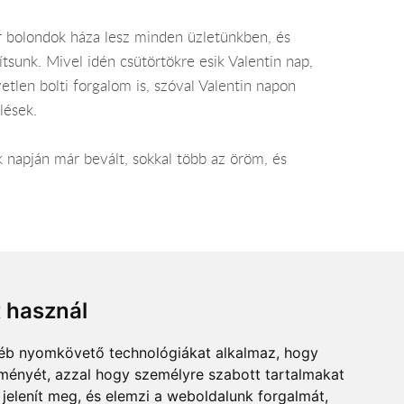
r bolondok háza lesz minden üzletünkben, és
sunk. Mivel idén csütörtökre esik Valentin nap,
etlen bolti forgalom is, szóval Valentin napon
lések.
k napján már bevált, sokkal több az öröm, és
men tartózkodik (pl: 10-14 óra között).
t használ
gyéb nyomkövető technológiákat alkalmaz, hogy
lményét, azzal hogy személyre szabott tartalmakat
 jelenít meg, és elemzi a weboldalunk forgalmát,