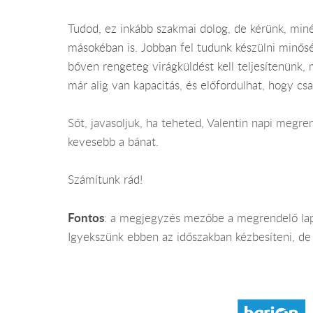
Tudod, ez inkább szakmai dolog, de kérünk, min
másokéban is. Jobban fel tudunk készülni minősé
bőven rengeteg virágküldést kell teljesítenünk, 
már alig van kapacitás, és előfordulhat, hogy cs
Sőt, javasoljuk, ha teheted, Valentin napi megre
kevesebb a bánat.
Számítunk rád!
Fontos
: a megjegyzés mezőbe a megrendelő lapo
Igyekszünk ebben az időszakban kézbesíteni, de