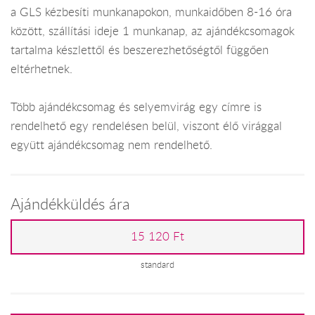
a GLS kézbesíti munkanapokon, munkaidőben 8-16 óra
között, szállítási ideje 1 munkanap, az ajándékcsomagok
tartalma készlettől és beszerezhetőségtől függően
eltérhetnek.
Több ajándékcsomag és selyemvirág egy címre is
rendelhető egy rendelésen belül, viszont élő virággal
együtt ajándékcsomag nem rendelhető.
Ajándékküldés ára
15 120 Ft
standard