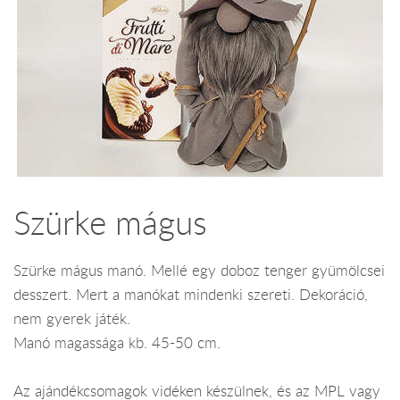
Szürke mágus
Szürke mágus manó. Mellé egy doboz tenger gyümölcsei
desszert. Mert a manókat mindenki szereti. Dekoráció,
nem gyerek játék.
Manó magassága kb. 45-50 cm.
Az ajándékcsomagok vidéken készülnek, és az MPL vagy