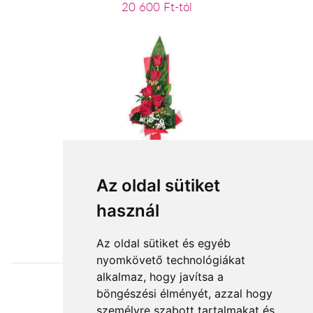
20 600 Ft-tól
Debrecen szépe
Az oldal sütiket
használ
19 680 Ft-tól
Az oldal sütiket és egyéb
nyomkövető technológiákat
alkalmaz, hogy javítsa a
böngészési élményét, azzal hogy
Elfogadott fizetési módok
személyre szabott tartalmakat és