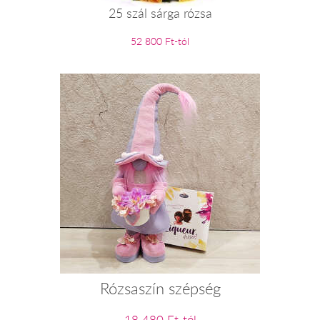
25 szál sárga rózsa
52 800 Ft-tól
Rózsaszín szépség