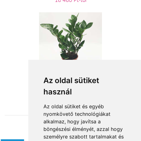
18 480 Ft-tól
Cserepes Zamio
Az oldal sütiket
használ
10 480 Ft-tól
Az oldal sütiket és egyéb
nyomkövető technológiákat
alkalmaz, hogy javítsa a
böngészési élményét, azzal hogy
Elfogadott fizetési módok
személyre szabott tartalmakat és