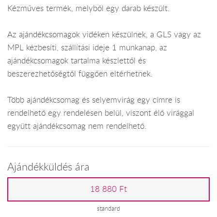
Kézműves termék, melyből egy darab készült.
Az ajándékcsomagok vidéken készülnek, a GLS vagy az
MPL kézbesíti, szállítási ideje 1 munkanap, az
ajándékcsomagok tartalma készlettől és
beszerezhetőségtől függően eltérhetnek.
Több ajándékcsomag és selyemvirág egy címre is
rendelhető egy rendelésen belül, viszont élő virággal
együtt ajándékcsomag nem rendelhető.
Ajándékküldés ára
18 880 Ft
standard