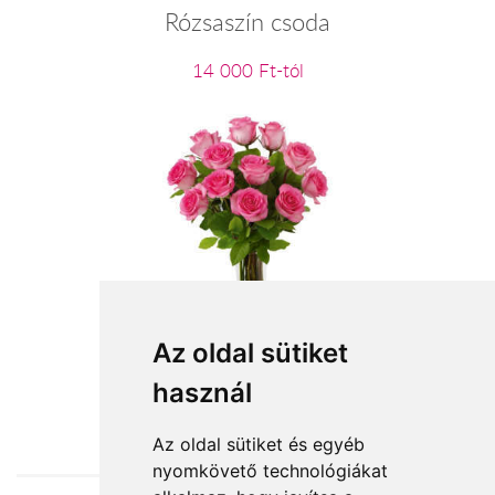
Rózsaszín csoda
14 000 Ft-tól
Szálas virágok: rózsaszín rózsa
Az oldal sütiket
használ
3 880 Ft-tól
Az oldal sütiket és egyéb
nyomkövető technológiákat