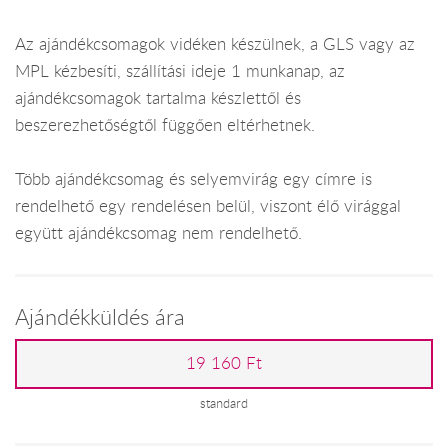
Az ajándékcsomagok vidéken készülnek, a GLS vagy az
MPL kézbesíti, szállítási ideje 1 munkanap, az
ajándékcsomagok tartalma készlettől és
beszerezhetőségtől függően eltérhetnek.
Több ajándékcsomag és selyemvirág egy címre is
rendelhető egy rendelésen belül, viszont élő virággal
együtt ajándékcsomag nem rendelhető.
Ajándékküldés ára
19 160 Ft
standard