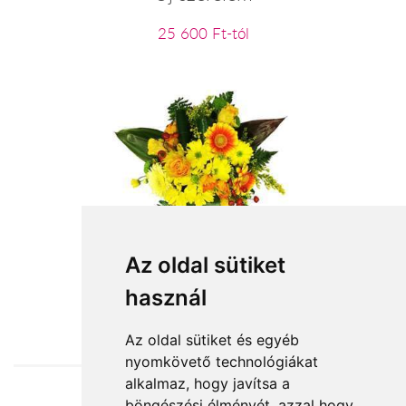
25 600 Ft-tól
Napocska
Az oldal sütiket
használ
23 200 Ft-tól
Az oldal sütiket és egyéb
nyomkövető technológiákat
alkalmaz, hogy javítsa a
böngészési élményét, azzal hogy