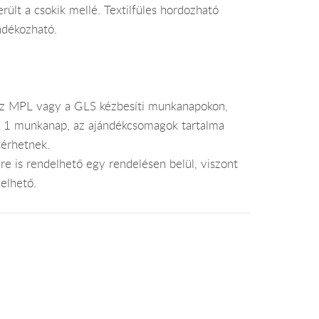
rült a csokik mellé. Textilfüles hordozható
ndékozható.
az MPL vagy a GLS kézbesíti munkanapokon,
je 1 munkanap, az ajándékcsomagok tartalma
térhetnek.
e is rendelhető egy rendelésen belül, viszont
elhető.