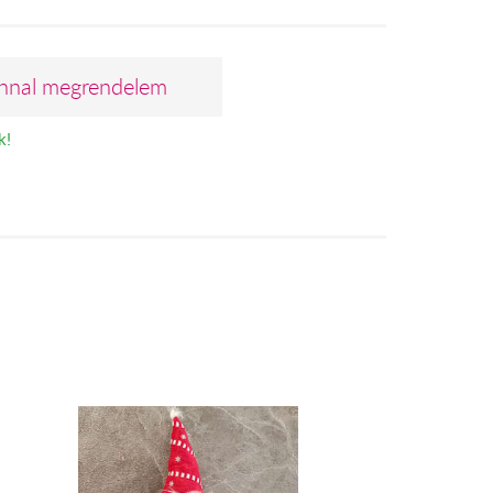
nnal megrendelem
k!