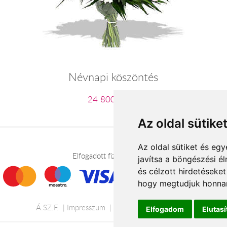
Névnapi köszöntés
24 800 Ft-tól
Az oldal sütike
Az oldal sütiket és e
Elfogadott fizetési módok
javítsa a böngészési é
és célzott hirdetéseket
hogy megtudjuk honnan
Á.SZ.F.
Impresszum
Adatkezelési tájékoztató
Elfogadom
Elutas