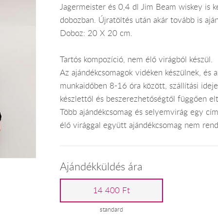
Jagermeister és 0,4 dl Jim Beam wiskey is ke
dobozban. Újratöltés után akár tovább is ajá
Doboz: 20 X 20 cm.
Tartós kompozíció, nem élő virágból készül.
Az ajándékcsomagok vidéken készülnek, és 
munkaidőben 8-16 óra között, szállítási ide
készlettől és beszerezhetőségtől függően el
Több ajándékcsomag és selyemvirág egy címr
élő virággal együtt ajándékcsomag nem rend
Ajándékküldés ára
14 400 Ft
standard