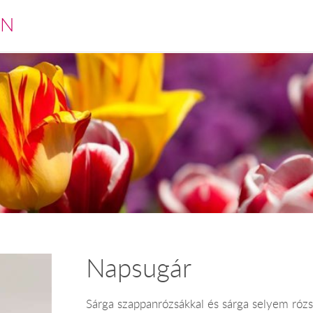
EN
Napsugár
Sárga szappanrózsákkal és sárga selyem rózsá