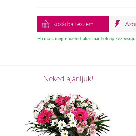
Kosárba teszem
Azo
Ha most megrendeled, akár már holnap kézbesítjü
Neked ajánljuk!