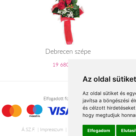
Debrecen szépe
19 680 Ft-tól
Az oldal sütike
Az oldal sütiket és e
Elfogadott fizetési módok
javítsa a böngészési é
és célzott hirdetéseket
hogy megtudjuk honnan
Á.SZ.F.
Impresszum
Adatkezelési tájékoztató
Elfogadom
Elutas