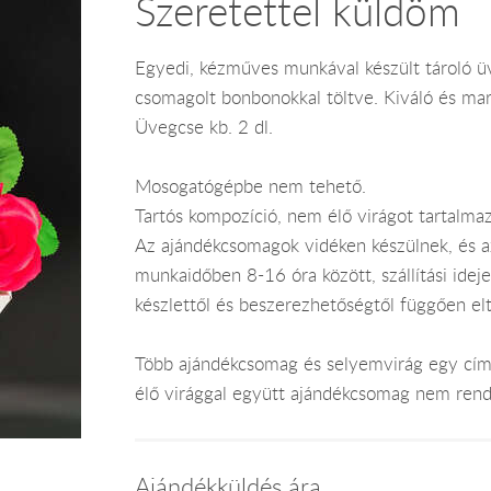
Szeretettel küldöm
Egyedi, kézműves munkával készült tároló üv
csomagolt bonbonokkal töltve. Kiváló és ma
Üvegcse kb. 2 dl.
Mosogatógépbe nem tehető.
Tartós kompozíció, nem élő virágot tartalmaz
Az ajándékcsomagok vidéken készülnek, és 
munkaidőben 8-16 óra között, szállítási ide
készlettől és beszerezhetőségtől függően el
Több ajándékcsomag és selyemvirág egy címr
élő virággal együtt ajándékcsomag nem rend
Ajándékküldés ára