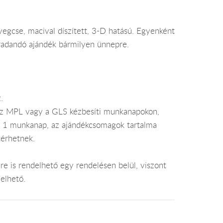
egcse, macival díszített, 3-D hatású. Egyenként
radandó ajándék bármilyen ünnepre.
.
az MPL vagy a GLS kézbesíti munkanapokon,
je 1 munkanap, az ajándékcsomagok tartalma
térhetnek.
e is rendelhető egy rendelésen belül, viszont
elhető.