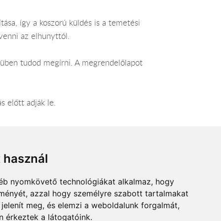
ása, így a koszorú küldés is a temetési
venni az elhunyttól.
enüben tudod megírni. A megrendelőlapot
 előtt adják le.
t használ
gyéb nyomkövető technológiákat alkalmaz, hogy
lményét, azzal hogy személyre szabott tartalmakat
 jelenít meg, és elemzi a weboldalunk forgalmát,
 érkeztek a látogatóink.