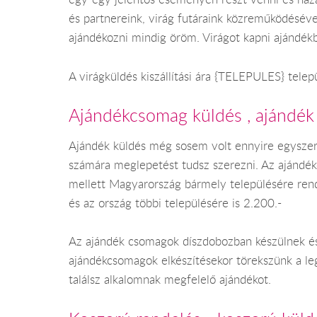
és partnereink, virág futáraink közreműködéséve
ajándékozni mindig öröm. Virágot kapni ajándék
A virágküldés kiszállítási ára {TELEPULES} tele
Ajándékcsomag küldés , ajándék
Ajándék küldés még sosem volt ennyire egyszer
számára meglepetést tudsz szerezni. Az ajándé
mellett Magyarország bármely településére rende
és az ország többi településére is 2.200.-
Az ajándék csomagok díszdobozban készülnek és 
ajándékcsomagok elkészítésekor törekszünk a leg
találsz alkalomnak megfelelő ajándékot.