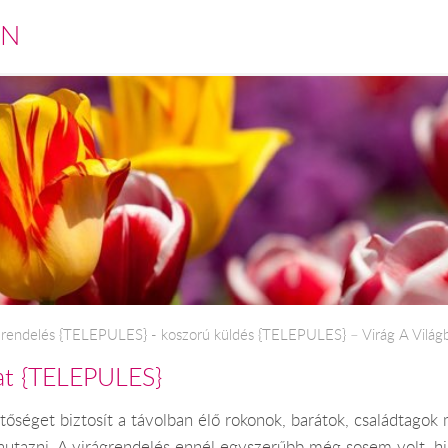
EN
rendelés {TELEPULES} - koszorú küldés {TELEPULES} – Virág A Világba
lat {TELEPULES}
etőséget biztosít a távolban élő rokonok, barátok, családtag
utazni. A virágrendelés ennél egyszerűbb még sosem volt, his