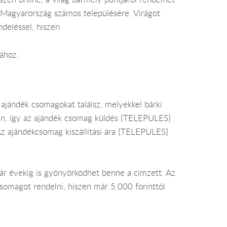
e Magyarország számos településére. Virágot
deléssel, hiszen
ához.
jándék csomagokat találsz, melyekkel bárki
en, így az ajándék csomag küldés {TELEPULES}
Az ajándékcsomag kiszállítási ára {TELEPULES}
kár évekig is gyönyörködhet benne a címzett. Az
csomagot rendelni, hiszen már 5.000 forinttól