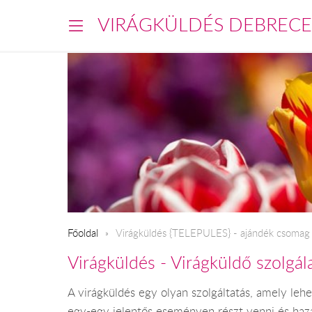
VIRÁGKÜLDÉS DEBREC
Főoldal
​Virágküldés {TELEPULES} - ajándék csomag 
Virágküldés - Virágküldő szolgá
A virágküldés egy olyan szolgáltatás, amely leh
egy-egy jelentős eseményen részt venni és haza