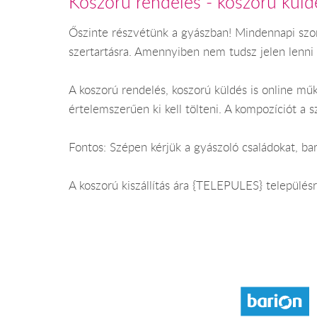
Koszorú rendelés - koszorú kül
Őszinte részvétünk a gyászban! Mindennapi szomo
szertartásra. Amennyiben nem tudsz jelen lenni 
A koszorú rendelés, koszorú küldés is online mű
értelemszerűen ki kell tölteni. A kompozíciót a s
Fontos: Szépen kérjük a gyászoló családokat, bar
A koszorú kiszállítás ára {TELEPULES} települé