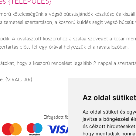
dés {TELEPULES}
rú kötelességünk a végső búcsúajándék készítése és kiszállít
a temetési szertartáson, a koszorú küldés segít végső búcsút 
ködik. A kiválasztott koszorúhoz a szalag szövegét a kosár m
zertartás előtt fél-egy órával helyezzük el a ravatalozóban.
átokat, hogy a koszorú rendelést legalább 2 nappal a szertartás
sre: {VIRAG_AR}
Az oldal sütike
Az oldal sütiket és e
Elfogadott fizetési módok
javítsa a böngészési é
és célzott hirdetéseket
hogy megtudjuk honnan