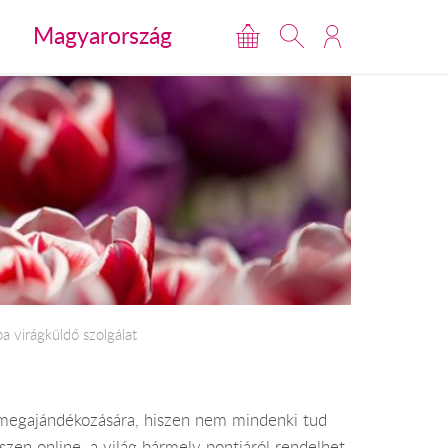
Magyarország
 virágküldő szolgálat
ok megajándékozására, hiszen nem mindenki tud
zen online, a világ bármely pontjáról rendelhet