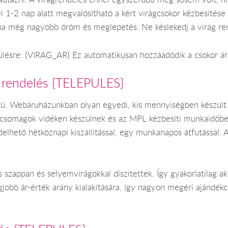
l 1-2 nap alatt megvalósítható a kért virágcsokor kézbesítés
ba még nagyobb öröm és meglepetés. Ne késlekedj a virág ren
pülésre: {VIRAG_AR} Ez automatikusan hozzáadódik a csokor ár
 rendelés {TELEPULES}
ű. Webáruházunkban olyan egyedi, kis mennyiségben készült a
kcsomagok vidéken készülnek és az MPL kézbesíti munkaidőb
lhető hétköznapi kiszállítással, egy munkanapos átfutással. 
szappan és selyemvirágokkal díszítettek. Így gyakorlatilag a
jobb ár-érték arány kialakítására, így nagyon megéri ajándék