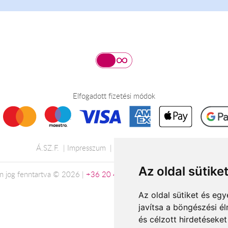
Elfogadott fizetési módok
Á.SZ.F.
Impresszum
Adatkezelési tájékoztató
Az oldal sütike
n jog fenntartva © 2026 |
+36 20 488-8362
| www.viragkuldesdebre
Az oldal sütiket és e
javítsa a böngészési é
és célzott hirdetéseket