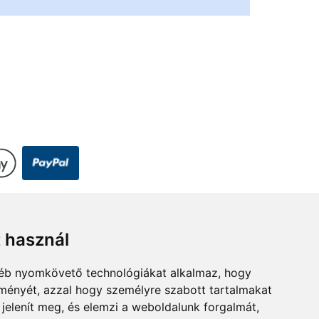
t használ
cen.hu
gyéb nyomkövető technológiákat alkalmaz, hogy
lményét, azzal hogy személyre szabott tartalmakat
 jelenít meg, és elemzi a weboldalunk forgalmát,