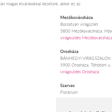
án magas elvárásokkal kezelünk, akkor ez az.
Mezőkovácsháza
Borostyán virágüzlet
5800 Mezőkovácsháza, Hősö
virágküldés Mezőkovácsház
Orosháza
BÁNHEGYI VIRÁGSZALON
5900 Orosháza, Töhötöm u.
virágküldés Orosháza
Szarvas
Florárium
5540 Szarvas, Lehel u. 3-5.
virágküldés Szarvas