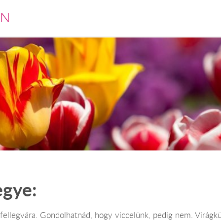
EN
egye:
ellegvára. Gondolhatnád, hogy viccelünk, pedig nem. Virágküld