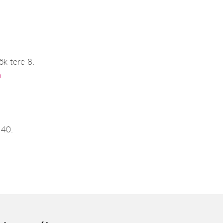
k tere 8.
a
 40.