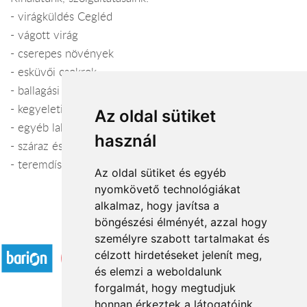
- virágküldés Cegléd
- vágott virág
- cserepes növények
- esküvői csokrok
- ballagási csokrok
- kegyeleti koszorúk
Az oldal sütiket
- egyéb lakásdekorációs kellékek, kaspók
használ
- száraz és művirágok
- teremdíszítés, templomdíszítés
Az oldal sütiket és egyéb
nyomkövető technológiákat
alkalmaz, hogy javítsa a
böngészési élményét, azzal hogy
Elfogadott fizetési módok
személyre szabott tartalmakat és
célzott hirdetéseket jelenít meg,
és elemzi a weboldalunk
forgalmát, hogy megtudjuk
honnan érkeztek a látogatóink.