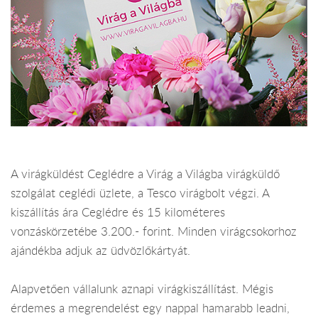
A virágküldést Ceglédre a Virág a Világba virágküldő
szolgálat ceglédi üzlete, a Tesco virágbolt végzi. A
kiszállítás ára Ceglédre és 15 kilométeres
vonzáskörzetébe 3.200.- forint. Minden virágcsokorhoz
ajándékba adjuk az üdvözlőkártyát.
Alapvetően vállalunk aznapi virágkiszállítást. Mégis
érdemes a megrendelést egy nappal hamarabb leadni,