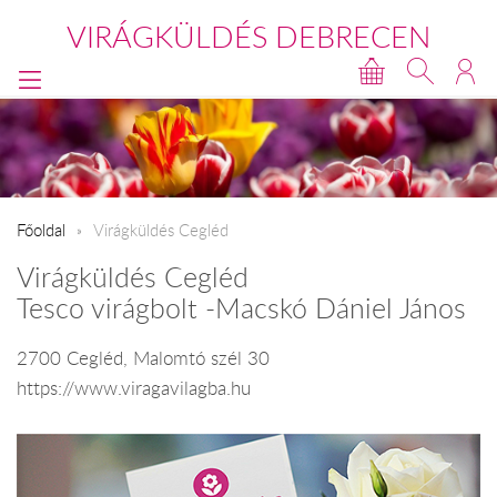
VIRÁGKÜLDÉS DEBRECEN
Főoldal
Virágküldés Cegléd
Virágküldés Cegléd
Tesco virágbolt -Macskó Dániel János
2700 Cegléd, Malomtó szél 30
https://www.viragavilagba.hu