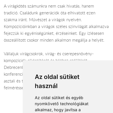
A virágkötés számunkra nem csak hivatás, hanem
tradíció. Családunk generációk óta elhivatott ezen
szakma iránt. Művészet a virágok nyelvén.
Kompozícióinkban a virágok széles színvilágát alkalmazva
fejezzük ki egyéniségünket, érzéseinket. Egy ízlésesen
összeállított csokor minden alkalmon megállja a helyét.
Vállaljuk virágcsokrok, virág- és cserepesnövény-
kompozíciók elkészítését és házhoz szállítását
Debrecenben és környékén. Kiállítások, éttermek,
konferenciák, szállodák, társasági rendezvények díszítése
Az oldal sütiket
asztali és térbeli virágkompozíciókkal, helyszíni
használ
felméréssel.
Az oldal sütiket és egyéb
nyomkövető technológiákat
alkalmaz, hogy javítsa a