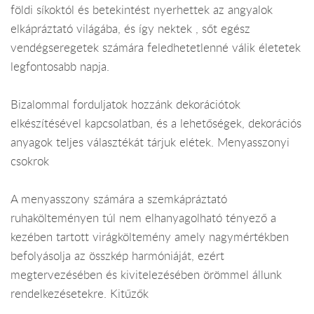
földi síkoktól és betekintést nyerhettek az angyalok
elkápráztató világába, és így nektek , sőt egész
vendégseregetek számára feledhetetlenné válik életetek
legfontosabb napja.
Bizalommal forduljatok hozzánk dekorációtok
elkészítésével kapcsolatban, és a lehetőségek, dekorációs
anyagok teljes választékát tárjuk elétek. Menyasszonyi
csokrok
A menyasszony számára a szemkápráztató
ruhakölteményen túl nem elhanyagolható tényező a
kezében tartott virágköltemény amely nagymértékben
befolyásolja az összkép harmóniáját, ezért
megtervezésében és kivitelezésében örömmel állunk
rendelkezésetekre. Kitűzők