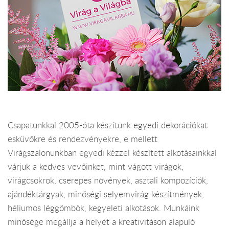
Csapatunkkal 2005-óta készítünk egyedi dekorációkat
esküvőkre és rendezvényekre, e mellett
Virágszalonunkban egyedi kézzel készített alkotásainkkal
várjuk a kedves vevőinket, mint vágott virágok,
virágcsokrok, cserepes növények, asztali kompozíciók,
ajándéktárgyak, minőségi selyemvirág készítmények,
héliumos léggömbök, kegyeleti alkotások. Munkáink
minősége megállja a helyét a kreativitáson alapuló