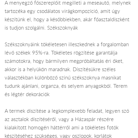
A menyegző főszereplőit megilleti a meseautó, melynek
tartozéka egy csodálatos virágkompozíció, amit úgy
készítünk el, hogy a későbbiekben, akár főasztaldíszként
is tudjon szolgálni. Székszoknyák
Székszoknyáink tökéletesen illeszkednek a forgalomban
lévő székek 95%-ra. Tökéletes rögzítése garantálja
számotokra, hogy bármilyen megpróbáltatás éri őket,
akkor is a helyükön maradnak. Díszítésükre széles
választékban különböző színű székszoknya masnikat
tudunk ajánlani, organza, és selyem anyagokból. Terem
és légtér dekorációk
A termek díszítése a legkomplexebb feladat, legyen szó
az asztalok díszítéséről, vagy a Házaspár részére
kialakított homogén háttérről ami a tökéletes fotók
készítéséhez szükséges, vagy oszlopok, korlátok