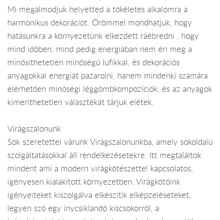
Mi megálmodjuk helyetted a tökéletes alkalomra a
harmonikus dekorációt. Örömmel mondhatjuk, hogy
hatásunkra a környezetünk elkezdett ráébredni , hogy
mind időben, mind pedig energiában nem éri meg a
minősíthetetlen minőségű lufikkal, és dekorációs
anyagokkal energiát pazarolni, hanem mindenki számára
elérhetően minőségi léggömbkompozíciók, és az anyagok
kimeríthetetlen választékát tárjuk elétek.
Virágszalonunk
Sok szeretettel várunk Virágszalonunkba, amely sokoldalú
szolgáltatásokkal áll rendelkezésetekre. Itt megtaláltok
mindent ami a modern virágkötészettel kapcsolatos,
igényesen kialakított környezetben. Virágkötőink
igényeiteket kiszolgálva elkészítik elképzeléseteket,
legyen szó egy ínycsiklandó kiscsokorról, a