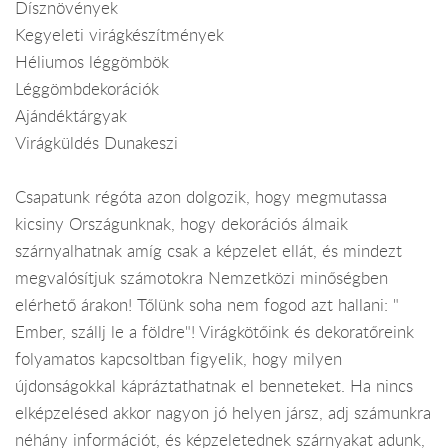
Dísznövények
Kegyeleti virágkészítmények
Héliumos léggömbök
Léggömbdekorációk
Ajándéktárgyak
Virágküldés Dunakeszi
Csapatunk régóta azon dolgozik, hogy megmutassa
kicsiny Országunknak, hogy dekorációs álmaik
szárnyalhatnak amíg csak a képzelet ellát, és mindezt
megvalósítjuk számotokra Nemzetközi minőségben
elérhető árakon! Tőlünk soha nem fogod azt hallani: "
Ember, szállj le a földre"! Virágkötőink és dekoratőreink
folyamatos kapcsoltban figyelik, hogy milyen
újdonságokkal kápráztathatnak el benneteket. Ha nincs
elképzelésed akkor nagyon jó helyen jársz, adj számunkra
néhány információt, és képzeletednek szárnyakat adunk,