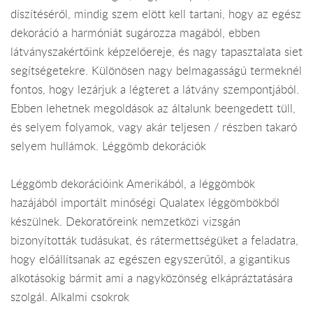
díszítéséről, mindig szem elött kell tartani, hogy az egész
dekoráció a harmóniát sugározza magából, ebben
látványszakértőink képzelőereje, és nagy tapasztalata siet
segítségetekre. Különösen nagy belmagasságú termeknél
fontos, hogy lezárjuk a légteret a látvány szempontjából.
Ebben lehetnek megoldások az általunk beengedett tüll,
és selyem folyamok, vagy akár teljesen / részben takaró
selyem hullámok. Léggömb dekorációk
Léggömb dekorációink Amerikából, a léggömbök
hazájából importált minőségi Qualatex léggömbökből
készülnek. Dekoratőreink nemzetközi vizsgán
bizonyították tudásukat, és rátermettségüket a feladatra,
hogy előállítsanak az egészen egyszerűtől, a gigantikus
alkotásokig bármit ami a nagyközönség elkápráztatására
szolgál. Alkalmi csokrok