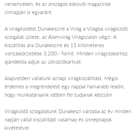
versenyeken, és az országos esküvői magazinok
címlapján is egyaránt.
A virágküldést Dunakeszire a Virág a Világba virágküldő
szolgálat üzlete, az Álomvirág Virágszalon végzi. A
kiszállítás ára Dunakeszire és 15 kilométeres
vonzáskörzetébe 3.200.- forint. Minden virágcsokorhoz
ajándékba adjuk az üdvözlőkártyát.
Alapvetően vállalunk aznapi virágkiszállítást. Mégis
érdemes a megrendelést egy nappal hamarabb leadni,
hogy munkatársaink időben fel tudjanak készülni.
Virágküldő szolgálatunk Dunakeszi városba az év minden
napján vállal kiszállítást vasárnap és ünnepnapok
kivételével.