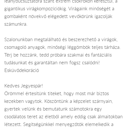
leánybúcsúztatóra szánt extrém csokrokon keresztül, a
gigantikus virágkompozíciókig. Virágaink minőségét a
gombaként növekvő elégedett vevőkörünk igazolják
számunkra.
Szalonunkban megtalálható és beszerezhető a virágok,
csomagoló anyagok, minőségi léggömbök teljes tárháza.
Térj be hozzánk, tedd próbára szakmai és fantáziális
tudásunkat és garantáltan nem fogsz csalódni!
Esküvődekoráció
Kedves Jegyespár!
Örömmel értesítünk titeket, hogy most már biztos
kezekben vagytok. Köszöntünk a képzelet szárnyain,
gyertek velünk és bemutatunk számotokra egy
csodálatos teret az életből amely eddig csak álmaitokban
létezett. Segítségünkkel menyegzőtök elemelkedik a