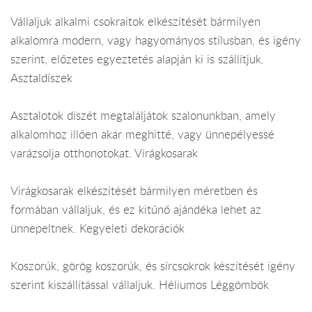
Vállaljuk alkalmi csokraitok elkészítését bármilyen
alkalomra modern, vagy hagyományos stílusban, és igény
szerint, előzetes egyeztetés alapján ki is szállítjuk.
Asztaldíszek
Asztalotok díszét megtaláljátok szalonunkban, amely
alkalomhoz illően akár meghitté, vagy ünnepélyessé
varázsolja otthonotokat. Virágkosarak
Virágkosarak elkészítését bármilyen méretben és
formában vállaljuk, és ez kitűnő ajándéka lehet az
ünnepeltnek. Kegyeleti dekorációk
Koszorúk, görög koszorúk, és sírcsokrok készítését igény
szerint kiszállítással vállaljuk. Héliumos Léggömbök