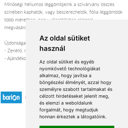
Minőségi héliumos léggömbjeink a szivárvány összes
színében kaphatók, vagy beszerezhetők, fólia léggömbök
több méretben, nagy választékban azonnal
megvásárolhatók!
Az oldal sütiket
Újdonságaink:
használ
- Zenélő, mikrofonos óriás fólia léggömbök.
- Ajándékok léggömbbe töltése.
Az oldal sütiket és egyéb
nyomkövető technológiákat
alkalmaz, hogy javítsa a
böngészési élményét, azzal hogy
Elfogadott fizetési módok
személyre szabott tartalmakat és
célzott hirdetéseket jelenít meg,
és elemzi a weboldalunk
forgalmát, hogy megtudjuk
honnan érkeztek a látogatóink.