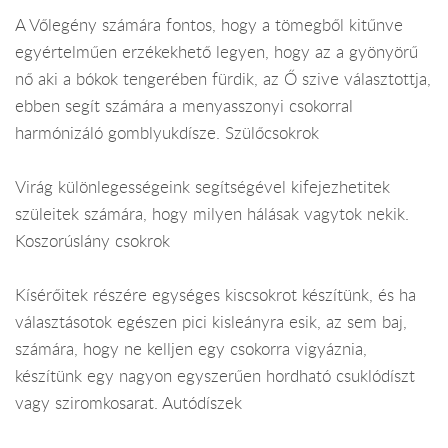
A Vőlegény számára fontos, hogy a tömegből kitűnve
egyértelműen erzékekhető legyen, hogy az a gyönyörű
nő aki a bókok tengerében fürdik, az Ő szive választottja,
ebben segít számára a menyasszonyi csokorral
harmónizáló gomblyukdísze. Szülőcsokrok
Virág különlegességeink segítségével kifejezhetitek
szüleitek számára, hogy milyen hálásak vagytok nekik.
Koszorúslány csokrok
Kísérőitek részére egységes kiscsokrot készítünk, és ha
választásotok egészen pici kisleányra esik, az sem baj,
számára, hogy ne kelljen egy csokorra vigyáznia,
készítünk egy nagyon egyszerűen hordható csuklódíszt
vagy sziromkosarat. Autódíszek