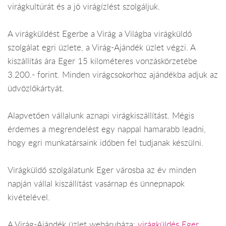
virágkultúrát és a jó virágízlést szolgáljuk.
A virágküldést Egerbe a Virág a Világba virágküldő
szolgálat egri üzlete, a Virág-Ajándék üzlet végzi. A
kiszállítás ára Eger 15 kilométeres vonzáskörzetébe
3.200.- forint. Minden virágcsokorhoz ajándékba adjuk az
üdvözlőkártyát.
Alapvetően vállalunk aznapi virágkiszállítást. Mégis
érdemes a megrendelést egy nappal hamarabb leadni,
hogy egri munkatársaink időben fel tudjanak készülni.
Virágküldő szolgálatunk Eger városba az év minden
napján vállal kiszállítást vasárnap és ünnepnapok
kivételével.
A Virág-Ajándék üzlet webáruháza:
virágküldés Eger