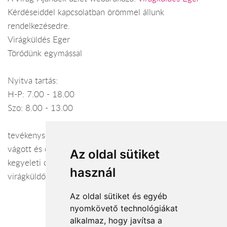
Kérdéseiddel kapcsolatban örömmel állunk
rendelkezésedre.
Virágküldés Eger
Törődünk egymással
Nyitva tartás:
H-P: 7.00 - 18.00
Szo: 8.00 - 13.00
tevékenység
vágott és cserepes növények | menyasszonyi csokrok |
Az oldal sütiket
kegyeleti csokrok, koszorúk | ajándéktárgyak | nemzetközi
használ
virágküldő szolgálat | házhozszállítás
Az oldal sütiket és egyéb
nyomkövető technológiákat
alkalmaz, hogy javítsa a