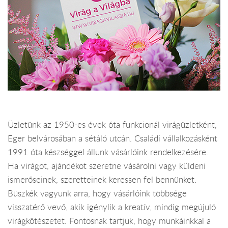
Üzletünk az 1950-es évek óta funkcionál virágüzletként,
Eger belvárosában a sétáló utcán. Családi vállalkozásként
1991 óta készséggel állunk vásárlóink rendelkezésére.
Ha virágot, ajándékot szeretne vásárolni vagy küldeni
ismerőseinek, szeretteinek keressen fel bennünket.
Büszkék vagyunk arra, hogy vásárlóink többsége
visszatérő vevő, akik igénylik a kreatív, mindig megújuló
virágkötészetet. Fontosnak tartjuk, hogy munkáinkkal a