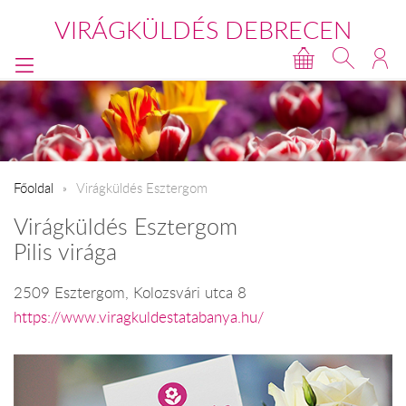
VIRÁGKÜLDÉS DEBRECEN
Főoldal
Virágküldés Esztergom
Virágküldés Esztergom
Pilis virága
2509 Esztergom, Kolozsvári utca 8
https://www.viragkuldestatabanya.hu/