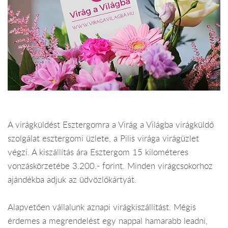
A virágküldést Esztergomra a Virág a Világba virágküldő
szolgálat esztergomi üzlete, a Pilis virága virágüzlet
végzi. A kiszállítás ára Esztergom 15 kilométeres
vonzáskörzetébe 3.200.- forint. Minden virágcsokorhoz
ajándékba adjuk az üdvözlőkártyát.
Alapvetően vállalunk aznapi virágkiszállítást. Mégis
érdemes a megrendelést egy nappal hamarabb leadni,