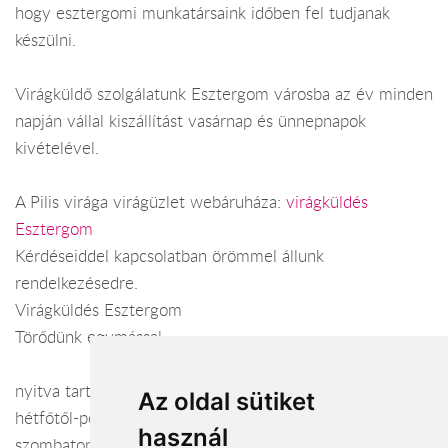
hogy esztergomi munkatársaink időben fel tudjanak
készülni.
Virágküldő szolgálatunk Esztergom városba az év minden
napján vállal kiszállítást vasárnap és ünnepnapok
kivételével.
A Pilis virága virágüzlet webáruháza:
virágküldés
Esztergom
Kérdéseiddel kapcsolatban örömmel állunk
rendelkezésedre.
Virágküldés Esztergom
Törődünk egymással
nyitva tartás:
Az oldal sütiket
hétfőtől-péntekig: 8:00 - 18:00
használ
szombaton: 8:00 - 13:00