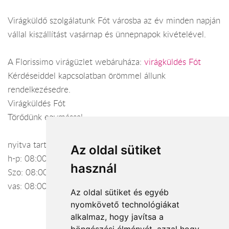
Virágküldő szolgálatunk Fót városba az év minden napján
vállal kiszállítást vasárnap és ünnepnapok kivételével.
A Florissimo virágüzlet webáruháza:
virágküldés Fót
Kérdéseiddel kapcsolatban örömmel állunk
rendelkezésedre.
Virágküldés Fót
Törődünk egymással
nyitva tartás:
Az oldal sütiket
h-p: 08:00-18:00-18:00
használ
Szo: 08:00-17:00
vas: 08:00-15:00
Az oldal sütiket és egyéb
nyomkövető technológiákat
alkalmaz, hogy javítsa a