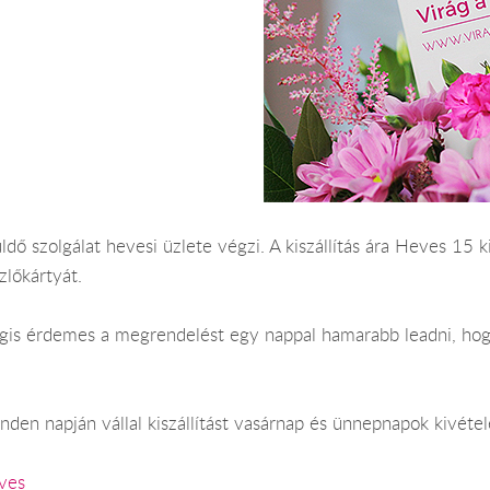
ldő szolgálat hevesi üzlete végzi. A kiszállítás ára Heves 15 
lőkártyát.
 Mégis érdemes a megrendelést egy nappal hamarabb leadni, ho
den napján vállal kiszállítást vasárnap és ünnepnapok kivétel
ves