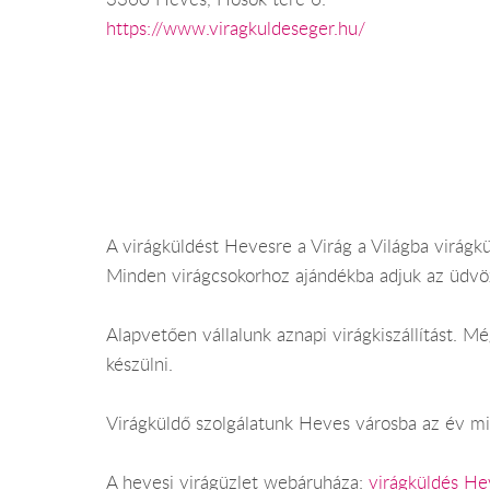
https://www.viragkuldeseger.hu/
A virágküldést Hevesre a Virág a Világba virágkü
Minden virágcsokorhoz ajándékba adjuk az üdvöz
Alapvetően vállalunk aznapi virágkiszállítást.
készülni.
Virágküldő szolgálatunk Heves városba az év min
A hevesi virágüzlet webáruháza:
virágküldés He