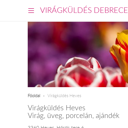
VIRÁGKÜLDÉS DEBREC
Főoldal
Virágküldés Heves
Virágküldés Heves
Virág, üveg, porcelán, ajándék
3360 Heves, Hősök tere 6.