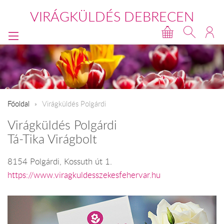
VIRÁGKÜLDÉS DEBRECEN
Főoldal
Virágküldés Polgárdi
Virágküldés Polgárdi
Tá-Tika Virágbolt
8154 Polgárdi, Kossuth út 1.
https://www.viragkuldesszekesfehervar.hu