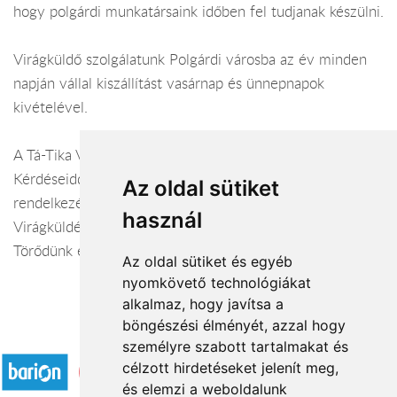
hogy polgárdi munkatársaink időben fel tudjanak készülni.
Virágküldő szolgálatunk Polgárdi városba az év minden
napján vállal kiszállítást vasárnap és ünnepnapok
kivételével.
A Tá-Tika Virágbolt webáruháza:
virágküldés Polgárd
i
Kérdéseiddel kapcsolatban örömmel állunk
Az oldal sütiket
rendelkezésedre.
használ
Virágküldés Polgárdi
Törődünk egymással
Az oldal sütiket és egyéb
nyomkövető technológiákat
alkalmaz, hogy javítsa a
böngészési élményét, azzal hogy
Elfogadott fizetési módok
személyre szabott tartalmakat és
célzott hirdetéseket jelenít meg,
és elemzi a weboldalunk