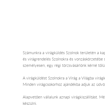
Számunkra a virágküldés Szolnok területén a kap
és virágrendelés Szolnokra és vonzáskörzetébe
személyesen, egy régi törzsvásárlónk kérné tőlün
A virágküldést Szolnokra a Virág a Világba virágk
Minden virágcsokorhoz ajándékba adjuk az üdvöz
Alapvetően vállalunk aznapi virágkiszállítást. 
készülni.