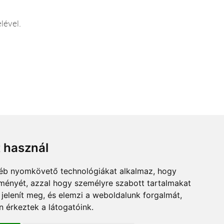
lével.
k között vásárlóink minden virággal kapcsolatos
t használ
gyéb nyomkövető technológiákat alkalmaz, hogy
lményét, azzal hogy személyre szabott tartalmakat
 jelenít meg, és elemzi a weboldalunk forgalmát,
 érkeztek a látogatóink.