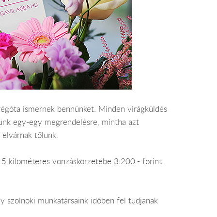
ár régóta ismernek bennünket. Minden virágküldés
ünk egy-egy megrendelésre, mintha azt
 elvárnak tőlünk.
k 15 kilométeres vonzáskörzetébe 3.200.- forint.
y szolnoki munkatársaink időben fel tudjanak