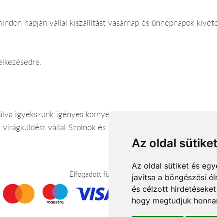
inden napján vállal kiszállítást vasárnap és ünnepnapok kivéte
elkezésedre.
nálva igyekszünk igényes környezetben, kényelmes körülménye
 virágküldést vállal Szolnok és környékén.
Az oldal sütike
Az oldal sütiket és e
Elfogadott fizetési módok
javítsa a böngészési é
és célzott hirdetéseket
hogy megtudjuk honnan