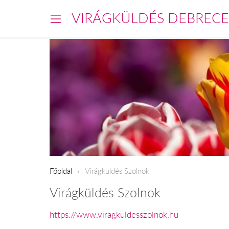
VIRÁGKÜLDÉS DEBREC
Főoldal
Virágküldés Szolnok
Virágküldés Szolnok
https://www.viragkuldesszolnok.hu