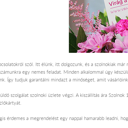
csolatokról szól. Itt élünk, itt dolgozunk, és a szolnokiak m
 számunkra egy nemes feladat. Minden alkalommal úgy készül
k. Így tudjuk garantálni mindazt a minőséget, amit vásárlóink
üldő szolgálat szolnoki üzlete végzi. A kiszállítás ára Szolno
lőkártyát.
Mégis érdemes a megrendelést egy nappal hamarabb leadni, hog