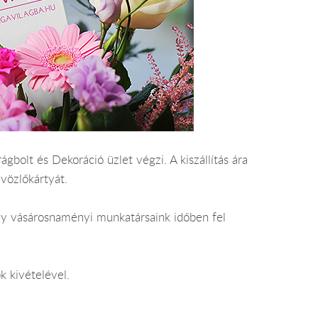
gbolt és Dekoráció üzlet végzi. A kiszállítás ára
vözlőkártyát.
ogy vásárosnaményi munkatársaink időben fel
k kivételével.