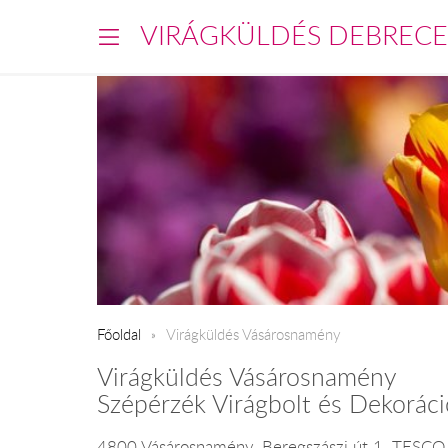
VIRÁGKÜLDÉS DEBREC
Főoldal
Virágküldés Vásárosnamény
Virágküldés Vásárosnamény
Szépérzék Virágbolt és Dekoráci
4800 Vásárosnamény, Beregszászi út 1. TESCO