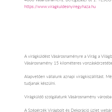
https://www.viragkuldesnyiregyhaza.hu
A virágküldést Vásárosnaményre a Virág a Világba
Vásárosnamény 15 kilométeres vonzáskörzetébe 
Alapvetően vállalunk aznapi virágkiszállítást.
tudjanak készülni.
Virágküldő szolgálatunk Vásárosnamény városba a
A Szépérzék Virágbolt és Dekoráció üzlet webá