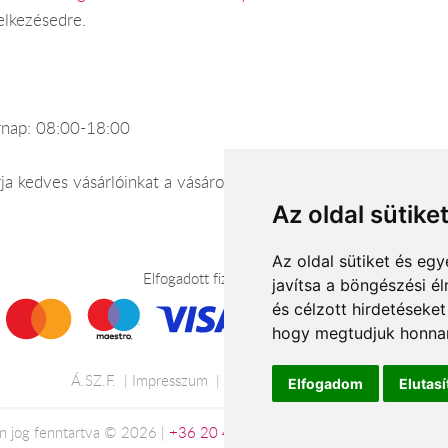
elkezésedre.
árnap: 08:00-18:00
árja kedves vásárlóinkat a vásárosnaményi üzletünkben.
Az oldal sütike
Az oldal sütiket és e
Elfogadott fizetési módok
javítsa a böngészési é
és célzott hirdetéseket
hogy megtudjuk honnan
Á.SZ.F.
Impresszum
Adatkezelési tájékoztató
Elfogadom
Elutas
n jog fenntartva © 2026 |
+36 20 488-8362
| www.viragkuldesdebre