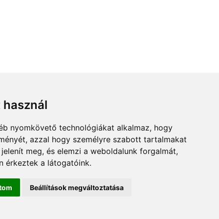
t használ
gyéb nyomkövető technológiákat alkalmaz, hogy
lményét, azzal hogy személyre szabott tartalmakat
 jelenít meg, és elemzi a weboldalunk forgalmát,
 érkeztek a látogatóink.
ítom
Beállítások megváltoztatása
cen.hu