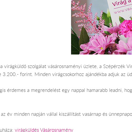
 virágküldő szolgálat vásárosnaményi üzlete, a Szépérzék Virá
3.200.- forint. Minden virágcsokorhoz ajándékba adjuk az üd
 Mégis érdemes a megrendelést egy nappal hamarabb leadni, h
z év minden napján vállal kiszállítást vasárnap és ünnepnapo
ruháza:
virágküldés Vásárosnamény