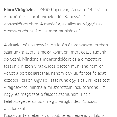
Flóra Virágüzlet
- 7400 Kaposvár, Zárda u. 14. "Mester
virágkötészet, profi virágküldés Kaposvár és
vonzáskörzetében. A minőség, az alkotási vágy,és az
örömszerzés határozza meg munkánkat"
A virágküldés Kaposvár területén és vonzáskörzetében
számunkra azért is megy könnyen, mert össze tudunk
dolgozni. Mindent a megrendelőért és a címzettért
teszünk, hiszen virágküldés esetén munkánk nem ér
véget a bolt bejáratánál, hanem egy új, fontos feladat
kezdődik ekkor. Úgy kell átadnunk egy általunk készített
virágcsokrot, mintha a mi szeretteinknek tennénk. Ez
nagy, és megtisztelő feladat számunkra. Ezt a
felelősséget erősítjük meg a virágküldés Kaposvár
oldalunkkal.
Kaposvár területén kívül több településre is vállalunk