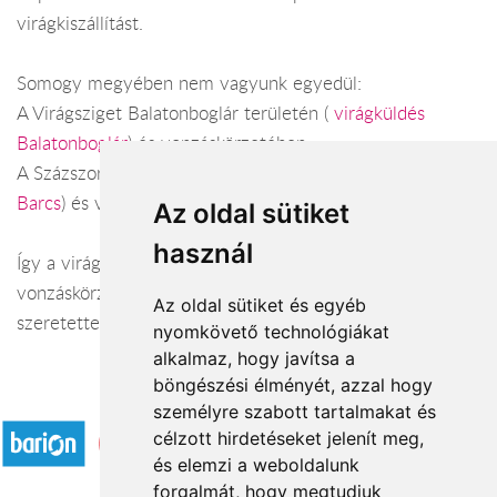
virágkiszállítást.
Somogy megyében nem vagyunk egyedül:
A Virágsziget Balatonboglár területén (
virágküldés
Balatonboglár
) és vonzáskörzetében.
A Százszorszép virágbolt Barcs területén (
virágküldés
Barcs
) és vonzáskörzetében.
Az oldal sütiket
használ
Így a virágküldés Somogy megye városaiban és azok
vonzáskörzetében is gond nélkül megoldható. Várjuk
Az oldal sütiket és egyéb
szeretettel webáruházunkban!
nyomkövető technológiákat
alkalmaz, hogy javítsa a
böngészési élményét, azzal hogy
Elfogadott fizetési módok
személyre szabott tartalmakat és
célzott hirdetéseket jelenít meg,
és elemzi a weboldalunk
forgalmát, hogy megtudjuk