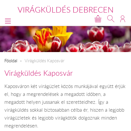
VIRÁGKÜLDÉS DEBRECEN
Főoldal
Virágküldés Kaposvár
Virágküldés Kaposvár
Kaposváron két virágüzlet közös munkájával együtt érjük
el, hogy a megrendelések a megadott időben, a
megadott helyen jussanak el szeretteidhez. Így a
virágküldés sokkal biztosabban célba ér, hiszen a legjobb
virágüzletek és legjobb virágkötők dolgoznak minden
megrendelésen.