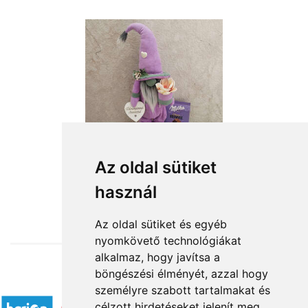
Az oldal sütiket
használ
from HUF18,880
Az oldal sütiket és egyéb
nyomkövető technológiákat
alkalmaz, hogy javítsa a
böngészési élményét, azzal hogy
Accepted payment methods
személyre szabott tartalmakat és
célzott hirdetéseket jelenít meg,