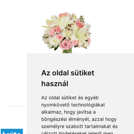
Az oldal sütiket
használ
from HUF27,600
Az oldal sütiket és egyéb
nyomkövető technológiákat
alkalmaz, hogy javítsa a
böngészési élményét, azzal hogy
Accepted payment methods
személyre szabott tartalmakat és
célzott hirdetéseket jelenít meg,