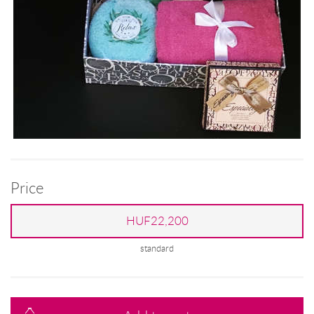
Price
HUF22,200
standard