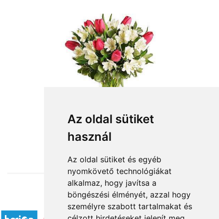
Az oldal sütiket
használ
from HUF30,000
Az oldal sütiket és egyéb
nyomkövető technológiákat
alkalmaz, hogy javítsa a
böngészési élményét, azzal hogy
Accepted payment methods
személyre szabott tartalmakat és
célzott hirdetéseket jelenít meg,