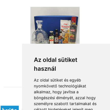
Az oldal sütiket
használ
from HUF19,160
Az oldal sütiket és egyéb
nyomkövető technológiákat
alkalmaz, hogy javítsa a
böngészési élményét, azzal hogy
Accepted payment methods
személyre szabott tartalmakat és
célzott hirdetéseket jelenít meg,