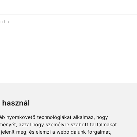
en.hu
t használ
gyéb nyomkövető technológiákat alkalmaz, hogy
lményét, azzal hogy személyre szabott tartalmakat
 jelenít meg, és elemzi a weboldalunk forgalmát,