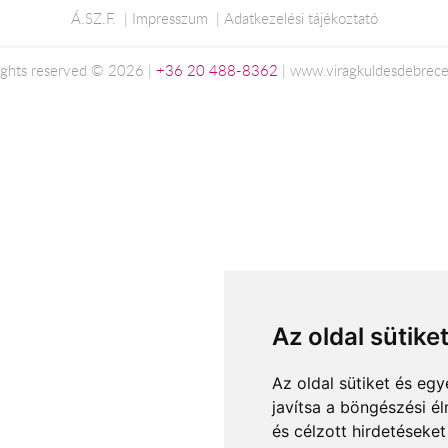
Á.SZ.F.
Impresszum
Adatkezelési tájékoztató
rights reserved © 2026 |
+36 20 488-8362
| www.viragkuldesdebrec
Az oldal sütike
Az oldal sütiket és e
javítsa a böngészési é
és célzott hirdetéseket