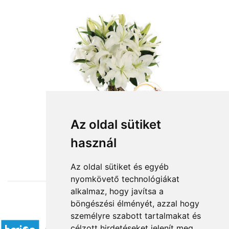
Az oldal sütiket
használ
from HUF4,400
Az oldal sütiket és egyéb
nyomkövető technológiákat
alkalmaz, hogy javítsa a
böngészési élményét, azzal hogy
Accepted payment methods
személyre szabott tartalmakat és
célzott hirdetéseket jelenít meg,