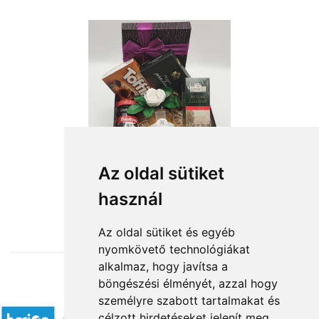
Az oldal sütiket
használ
from HUF19,880
Az oldal sütiket és egyéb
nyomkövető technológiákat
alkalmaz, hogy javítsa a
böngészési élményét, azzal hogy
Accepted payment methods
személyre szabott tartalmakat és
célzott hirdetéseket jelenít meg,