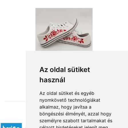
Az oldal sütiket
használ
from HUF15,000
Az oldal sütiket és egyéb
nyomkövető technológiákat
alkalmaz, hogy javítsa a
böngészési élményét, azzal hogy
Accepted payment methods
személyre szabott tartalmakat és
célzott hirdetéseket jelenít meg,