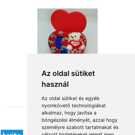
Az oldal sütiket
használ
from HUF15,840
Az oldal sütiket és egyéb
nyomkövető technológiákat
alkalmaz, hogy javítsa a
böngészési élményét, azzal hogy
Accepted payment methods
személyre szabott tartalmakat és
célzott hirdetéseket jelenít meg,