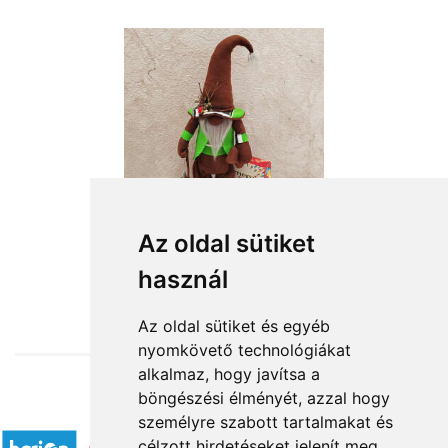
Az oldal sütiket
használ
from HUF19,400
Az oldal sütiket és egyéb
nyomkövető technológiákat
alkalmaz, hogy javítsa a
böngészési élményét, azzal hogy
Accepted payment methods
személyre szabott tartalmakat és
célzott hirdetéseket jelenít meg,