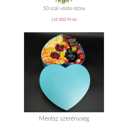
50 szál vörös rózsa
135 800 Ft-tól
Merész szerénység