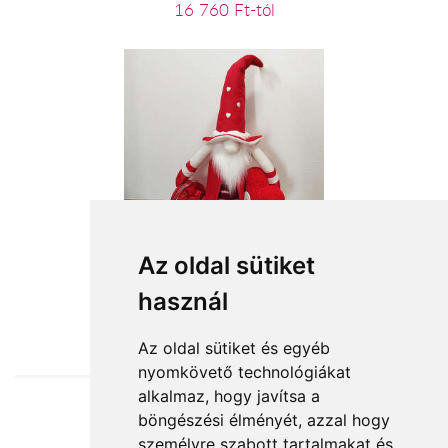
16 760 Ft-tól
Szeretlek naggggyon!
Az oldal sütiket
használ
19 600 Ft-tól
Az oldal sütiket és egyéb
nyomkövető technológiákat
alkalmaz, hogy javítsa a
böngészési élményét, azzal hogy
Elfogadott fizetési módok
személyre szabott tartalmakat és