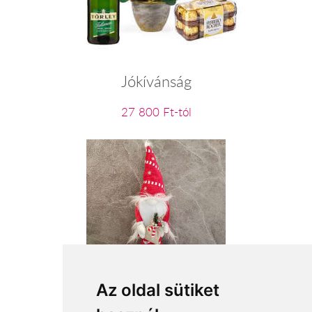
Jókívánság
27 800 Ft-tól
Mikulás manó
Az oldal sütiket