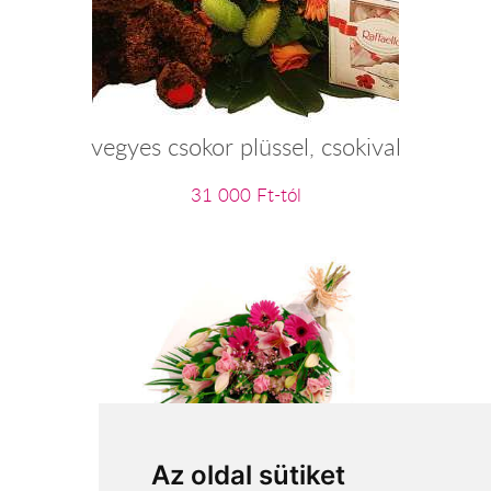
vegyes csokor plüssel, csokival
31 000 Ft-tól
Boldog születésnapot virágcsokor
Az oldal sütiket