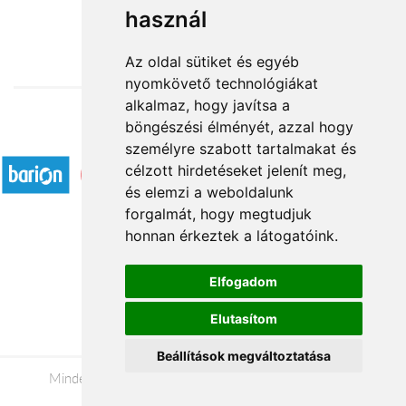
használ
26 000 Ft-tól
Az oldal sütiket és egyéb
nyomkövető technológiákat
alkalmaz, hogy javítsa a
böngészési élményét, azzal hogy
Elfogadott fizetési módok
személyre szabott tartalmakat és
célzott hirdetéseket jelenít meg,
és elemzi a weboldalunk
forgalmát, hogy megtudjuk
honnan érkeztek a látogatóink.
Á.SZ.F.
Elfogadom
Impresszum
Elutasítom
Adatkezelési tájékoztató
Beállítások megváltoztatása
Minden jog fenntartva © 2026 |
+36 20 488-8362
|
www.viragkuldesdebrecen.hu