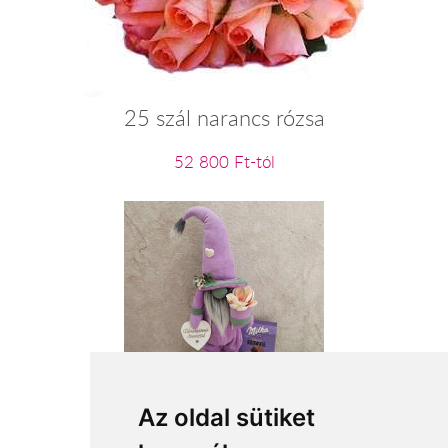
25 szál narancs rózsa
52 800 Ft-tól
Édesanyámnak szeretettel
Az oldal sütiket