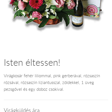
Isten éltessen!
Virágkosár fehér liliommal, pink gerberával, rózsaszín
rózsával, rózsaszín liziantusszal, zöldekkel, 1 üveg
pezsgővel és egy doboz csokival.
Virágküldés ára