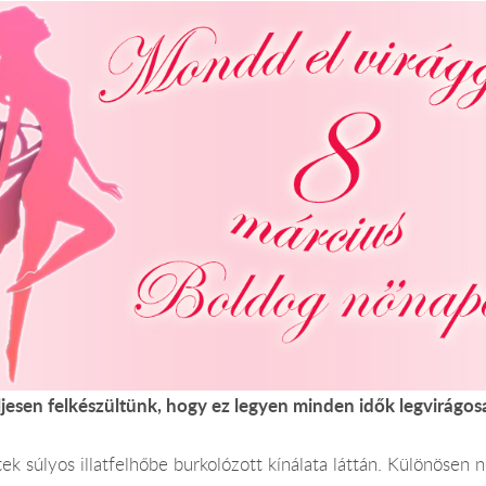
ljesen felkészültünk, hogy ez legyen minden idők legvirágos
ek súlyos illatfelhőbe burkolózott kínálata láttán. Különösen 