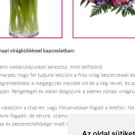
napi virágküldéssel kapcsolatban:
elni webáruházunkon keresztül, mint belföldről.
arabb, hogy fel tudjunk készülni a friss virág beszerzéssel és
 megrendeléskor a megjegyzés mezőbe írd be a cég nevét, és azt
apján. Rengeteget és sokan dolgozunk a sikeres nőnapi virágkül
álaszolni a chat-en, vagy folyamatosan foglalt a telefon. Ne
nk fogadni, de kérünk, számolj a kiszállításra 4-5 órát, ha az
tása és beszerezhetősége miatt eltérhet a képen láthatótól.
Az oldal sütike