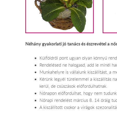
Néhány gyakorlati jó tanács és észrevétel a nő
Külföldről pont ugyan olyan könnyű rend
Rendelésed ne halogasd, add le minél ham
Munkahelyre is vállalunk kiszállítást, a
Kérünk legyél türelemmel a kiszállítás n
kerül, de csúszások előfordulhatnak.
Nőnapon előfordulhat, hogy nem tudunk v
Nőnapi rendelést március 8. 14 óráig tudu
A kiszállított csokor a virágok szezonali