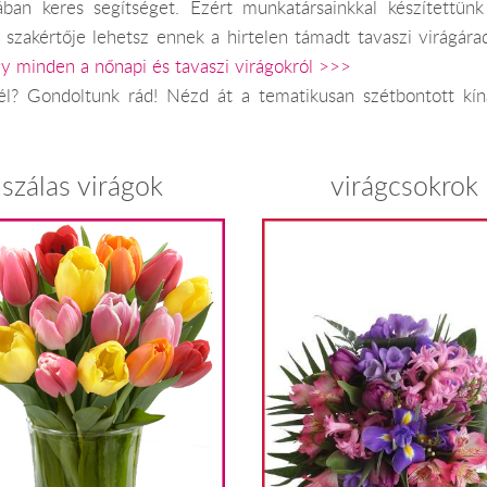
ában keres segítséget. Ezért munkatársainkkal készítettün
 szakértője lehetsz ennek a hirtelen támadt tavaszi virágá
y minden a nőnapi és tavaszi virágokról >>>
l? Gondoltunk rád! Nézd át a tematikusan szétbontott kíná
szálas virágok
virágcsokrok