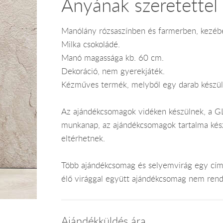
Anyának szeretettel
Manólány rózsaszínben és farmerben, kezébe
Milka csokoládé.
Manó magassága kb. 60 cm.
Dekoráció, nem gyerekjáték.
Kézműves termék, melyből egy darab készül
Az ajándékcsomagok vidéken készülnek, a GLS
munkanap, az ajándékcsomagok tartalma kész
eltérhetnek.
Több ajándékcsomag és selyemvirág egy címr
élő virággal együtt ajándékcsomag nem rend
Ajándékküldés ára