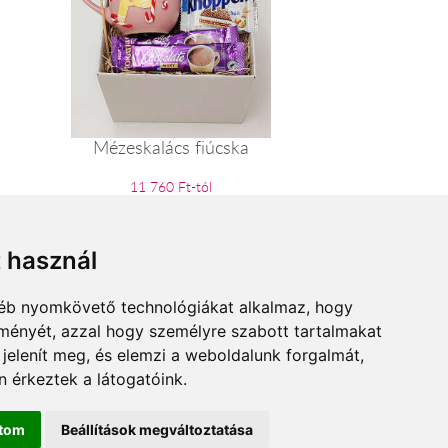
Mézeskalács fiúcska
11 760 Ft-tól
t használ
gyéb nyomkövető technológiákat alkalmaz, hogy
lményét, azzal hogy személyre szabott tartalmakat
 jelenít meg, és elemzi a weboldalunk forgalmát,
 érkeztek a látogatóink.
ítom
Beállítások megváltoztatása