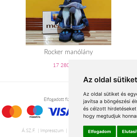
Rocker manólány
17 280 Ft-tól
Az oldal sütike
Az oldal sütiket és e
Elfogadott fizetési módok
javítsa a böngészési é
és célzott hirdetéseket
hogy megtudjuk honnan
Á.SZ.F.
Impresszum
Adatkezelési tájékoztató
Elfogadom
Elutas