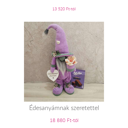
13 520 Ft-tól
Édesanyámnak szeretettel
18 880 Ft-tól