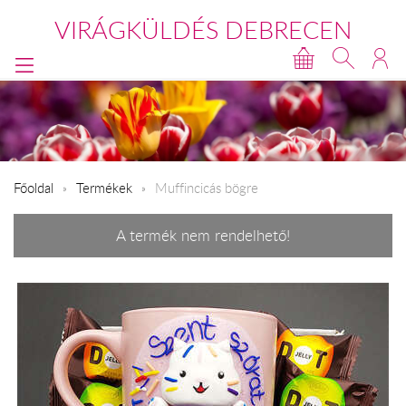
VIRÁGKÜLDÉS DEBRECEN
Főoldal
Termékek
Muffincicás bögre
A termék nem rendelhető!