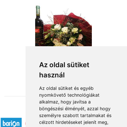
Egészségedre
Az oldal sütiket
használ
22 800 Ft-tól
Az oldal sütiket és egyéb
nyomkövető technológiákat
alkalmaz, hogy javítsa a
böngészési élményét, azzal hogy
Elfogadott fizetési módok
személyre szabott tartalmakat és
célzott hirdetéseket jelenít meg,