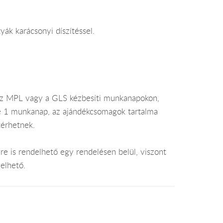
yák karácsonyi díszítéssel.
az MPL vagy a GLS kézbesíti munkanapokon,
je 1 munkanap, az ajándékcsomagok tartalma
térhetnek.
e is rendelhető egy rendelésen belül, viszont
elhető.