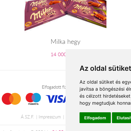
Milka hegy
14 000 Ft-tól
Az oldal sütike
Az oldal sütiket és e
Elfogadott fizetési módok
javítsa a böngészési é
és célzott hirdetéseket
hogy megtudjuk honnan
Á.SZ.F.
Impresszum
Adatkezelési tájékoztató
Elfogadom
Elutas