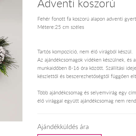
Adventi koszorú
Fehér fonott fa koszorú alapon adventi gyert
Métere:25 cm széles
Tartós kompozíció, nem élő virágból készül.
Az ajándékcsomagok vidéken készülnek, és 
munkaidőben 8-16 óra között. Szállítási ide
készlettől és beszerezhetőségtől függően el
Több ajándékcsomag és selyemvirág egy címr
élő virággal együtt ajándékcsomag nem rend
Ajándékküldés ára