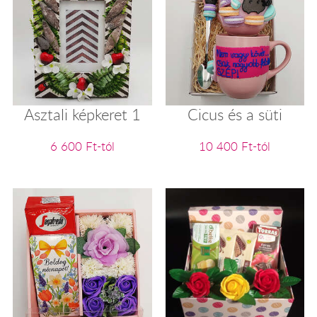
Asztali képkeret 1
Cicus és a süti
6 600 Ft-tól
10 400 Ft-tól