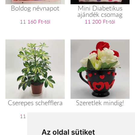
Boldog névnapot
Mini Diabetikus
ajándék csomag
11 160 Ft-tól
11 200 Ft-tól
Cserepes schefflera
Szeretlek mindig!
11 280 Ft-tól
11 360 Ft-tól
Az oldal sütiket