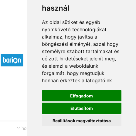
használ
1
2
3
...
22
23
→
Az oldal sütiket és egyéb
nyomkövető technológiákat
alkalmaz, hogy javítsa a
böngészési élményét, azzal hogy
Elfogadott fizetési módok
személyre szabott tartalmakat és
célzott hirdetéseket jelenít meg,
és elemzi a weboldalunk
forgalmát, hogy megtudjuk
honnan érkeztek a látogatóink.
Á.SZ.F.
Elfogadom
Impresszum
Elutasítom
Adatkezelési tájékoztató
Beállítások megváltoztatása
Minden jog fenntartva © 2026 |
+36 20 488-8362
|
www.viragkuldesdebrecen.hu