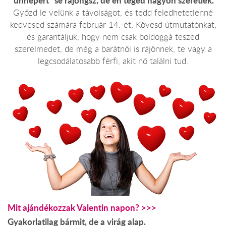
"ünnepért" se rajongsz, de én téged nagyon szeretlek."
Győzd le velünk a távolságot, és tedd feledhetetlenné
kedvesed számára február 14.-ét. Kövesd útmutatónkat,
és garantáljuk, hogy nem csak boldoggá teszed
szerelmedet, de még a barátnői is rájönnek, te vagy a
legcsodálatosabb férfi, akit nő találni tud.
Mit ajándékozzak Valentin napon? >>>
Gyakorlatilag bármit, de a virág alap.