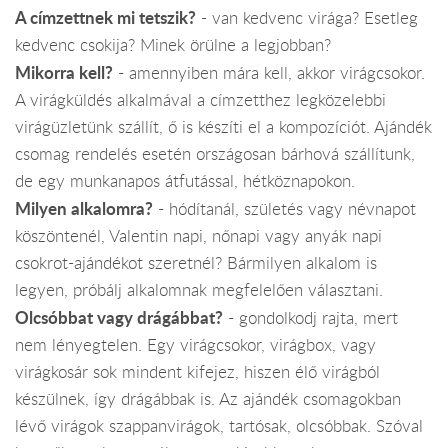
A címzettnek mi tetszik?
- van kedvenc virága? Esetleg
kedvenc csokija? Minek örülne a legjobban?
Mikorra kell?
- amennyiben mára kell, akkor virágcsokor.
A virágküldés alkalmával a címzetthez legközelebbi
virágüzletünk szállít, ő is készíti el a kompozíciót. Ajándék
csomag rendelés esetén országosan bárhová szállítunk,
de egy munkanapos átfutással, hétköznapokon.
Milyen alkalomra?
- hódítanál, születés vagy névnapot
köszöntenél, Valentin napi, nőnapi vagy anyák napi
csokrot-ajándékot szeretnél? Bármilyen alkalom is
legyen, próbálj alkalomnak megfelelően választani.
Olcsóbbat vagy drágábbat?
- gondolkodj rajta, mert
nem lényegtelen. Egy virágcsokor, virágbox, vagy
virágkosár sok mindent kifejez, hiszen élő virágból
készülnek, így drágábbak is. Az ajándék csomagokban
lévő virágok szappanvirágok, tartósak, olcsóbbak. Szóval