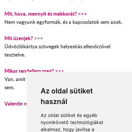
Mit, hova, mennyit és mekkorát? >>>
Nem vagyunk egyformák, és a kapcsolatok sem azok.
Mit üzenjek?
>>>
Üdvözlőkártya szövegek helyesírás ellenőrzővel
tesztelve.
Mikor rendeljem meg? >>>
Van, amit érdemes a végtelenségig kitartani. Ezt közel
sem.
Az oldal sütiket
használ
Valentin napi virágcsokrok itt >>>
Az oldal sütiket és egyéb
nyomkövető technológiákat
alkalmaz, hogy javítsa a