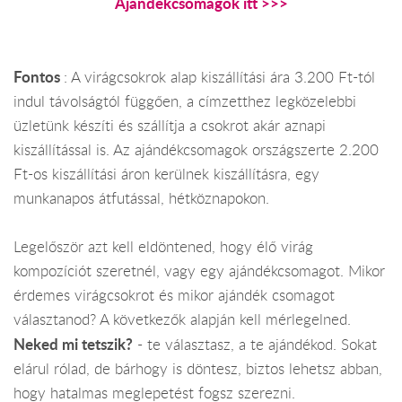
Ajándékcsomagok itt >>>
Fontos
: A virágcsokrok alap kiszállítási ára 3.200 Ft-tól
indul távolságtól függően, a címzetthez legközelebbi
üzletünk készíti és szállítja a csokrot akár aznapi
kiszállítással is. Az ajándékcsomagok országszerte 2.200
Ft-os kiszállítási áron kerülnek kiszállításra, egy
munkanapos átfutással, hétköznapokon.
Legelőször azt kell eldöntened, hogy élő virág
kompozíciót szeretnél, vagy egy ajándékcsomagot. Mikor
érdemes virágcsokrot és mikor ajándék csomagot
választanod? A következők alapján kell mérlegelned.
Neked mi tetszik?
- te választasz, a te ajándékod. Sokat
elárul rólad, de bárhogy is döntesz, biztos lehetsz abban,
hogy hatalmas meglepetést fogsz szerezni.