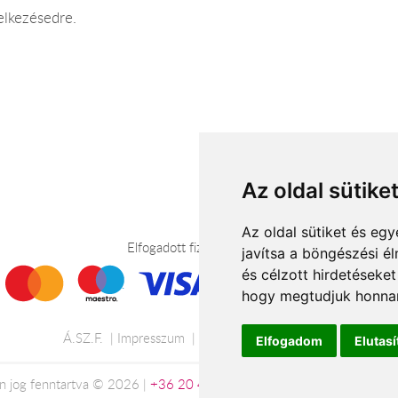
elkezésedre.
Az oldal sütike
Az oldal sütiket és e
Elfogadott fizetési módok
javítsa a böngészési é
és célzott hirdetéseket
hogy megtudjuk honnan
Á.SZ.F.
Impresszum
Adatkezelési tájékoztató
Elfogadom
Elutas
n jog fenntartva © 2026 |
+36 20 488-8362
| www.viragkuldesdebre