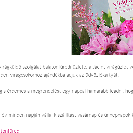
irágküldő szolgálat balatonfüredi üzlete, a Jácint virágüzlet v
nden virágcsokorhoz ajándékba adjuk az üdvözlőkártyát.
Mégis érdemes a megrendelést egy nappal hamarabb leadni, hog
 év minden napján vállal kiszállítást vasárnap és ünnepnapok k
atonfüred