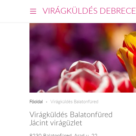
VIRÁGKÜLDÉS DEBREC
Főoldal
Virágküldés Balatonfüred
Virágküldés Balatonfüred
Jácint virágüzlet
8230 Balatonfüred, Arad u. 22.