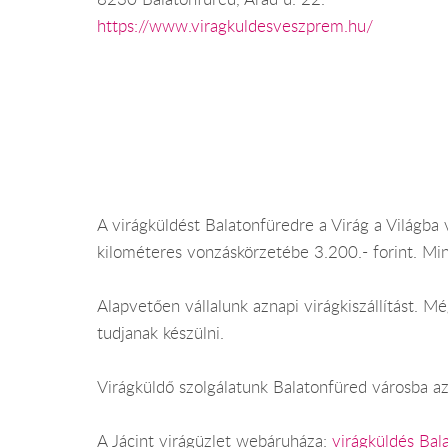
https://www.viragkuldesveszprem.hu/
A virágküldést Balatonfüredre a Virág a Világba v
kilométeres vonzáskörzetébe 3.200.- forint. Mi
Alapvetően vállalunk aznapi virágkiszállítást. 
tudjanak készülni.
Virágküldő szolgálatunk Balatonfüred városba az
A Jácint virágüzlet webáruháza:
virágküldés Bal