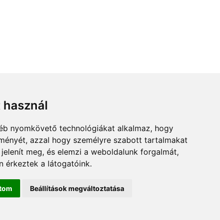
t használ
gyéb nyomkövető technológiákat alkalmaz, hogy
lményét, azzal hogy személyre szabott tartalmakat
 jelenít meg, és elemzi a weboldalunk forgalmát,
 érkeztek a látogatóink.
ítom
Beállítások megváltoztatása
cen.hu